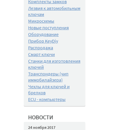
Комплекты замков
Лезвия к автомобильным
ключам
Микросхемы
Новые поступления
Оборудование
Прибор KeyDiy
Распродажа
Смарт ключи
Станки для изготовления
ключей
Транспондеры (чип
иммобилайзера)
Чехлы для ключей и
брелков
ECU - компьютеры
НОВОСТИ
24 ноября 2017