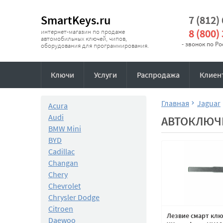
SmartKeys.ru
7 (812)
8 (800)
интернет-магазин по продаже
автомобильных ключей, чипов,
- звонок по Р
оборудования для программирования.
Ключи
Услуги
Распродажа
Клиен
Главная
Jaguar
Acura
Audi
АВТОКЛЮЧИ
BMW Mini
BYD
Cadillac
Changan
Chery
Chevrolet
Chrysler Dodge
Citroen
Лезвие смарт клю
Daewoo