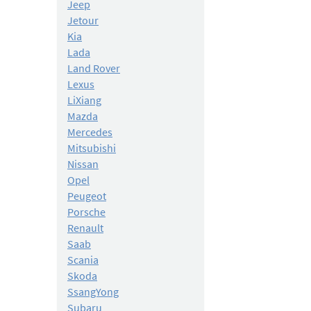
Jeep
Jetour
Kia
Lada
Land Rover
Lexus
LiXiang
Mazda
Mercedes
Mitsubishi
Nissan
Opel
Peugeot
Porsche
Renault
Saab
Scania
Skoda
SsangYong
Subaru