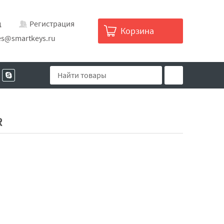
д
Регистрация
Корзина
es@smartkeys.ru
R