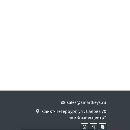
sales@smartkeys.ru
Санкт-Петербург, ул . Салова 70
"автобизнесцентр"