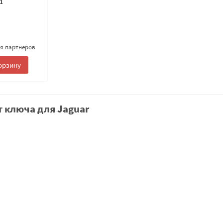
1
ля партнеров
орзину
т ключа для Jaguar