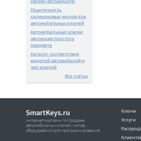
своему автомобилю
Практичность
силиконовых чехлов для
автомобильных ключей
Автомобильные ключи:
эволюция простого
предмета
Каталог соответствия
моделей автомобилей и
чип ключей
Все статьи
SmartKeys.ru
Ключи
Услуги
интернет-магазин по продаже
автомобильных ключей, чипов,
Распрод
оборудования для программирования.
Клиента