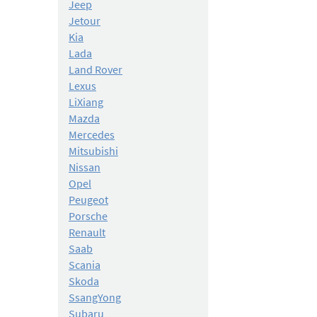
Jeep
Jetour
Kia
Lada
Land Rover
Lexus
LiXiang
Mazda
Mercedes
Mitsubishi
Nissan
Opel
Peugeot
Porsche
Renault
Saab
Scania
Skoda
SsangYong
Subaru