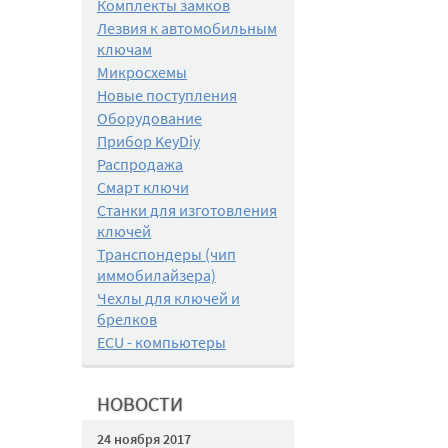
Комплекты замков
Лезвия к автомобильным
ключам
Микросхемы
Новые поступления
Оборудование
Прибор KeyDiy
Распродажа
Смарт ключи
Станки для изготовления
ключей
Транспондеры (чип
иммобилайзера)
Чехлы для ключей и
брелков
ECU - компьютеры
НОВОСТИ
24 ноября 2017