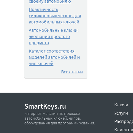
своему автомобилю
Практичность
силиконовых чехлов для
автомобильных ключей
Автомобильные ключи:
эволюция простого
предмета
Каталог соответствия
моделей автомобилей и
чип ключей
Все статьи
SmartKeys.ru
Ключи
Услуги
интернет-магазин по продаже
автомобильных ключей, чипов,
Распрод
оборудования для программирования.
Клиента