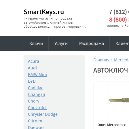
SmartKeys.ru
7 (812)
8 (800)
интернет-магазин по продаже
автомобильных ключей, чипов,
- звонок по Р
оборудования для программирования.
Ключи
Услуги
Распродажа
Клиен
Главная
Merced
Acura
Audi
АВТОКЛЮЧИ
BMW Mini
BYD
Cadillac
Changan
Chery
Chevrolet
Chrysler Dodge
Citroen
Ключ Mercedes с
Daewoo