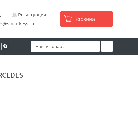
д
Регистрация
Корзина
es@smartkeys.ru
RCEDES