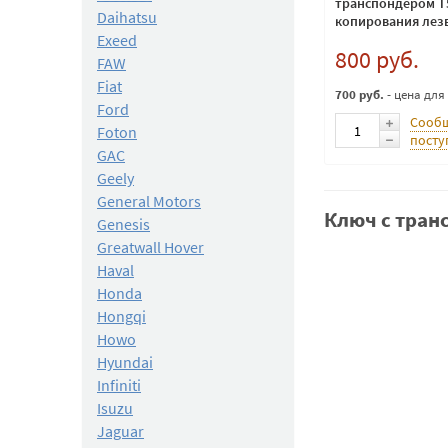
транспондером T
Daihatsu
копирования лез
Exeed
800 руб.
FAW
Fiat
700 руб.
- цена для
Ford
Сообщ
Foton
посту
GAC
Geely
General Motors
Ключ с тран
Genesis
Greatwall Hover
Haval
Honda
Hongqi
Howo
Hyundai
Infiniti
Isuzu
Jaguar