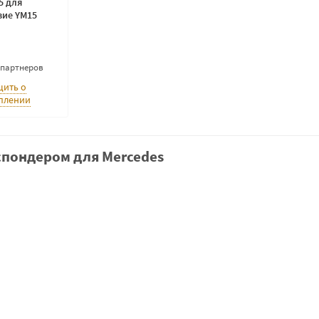
5 для
вие YM15
 партнеров
ить о
плении
спондером для Mercedes