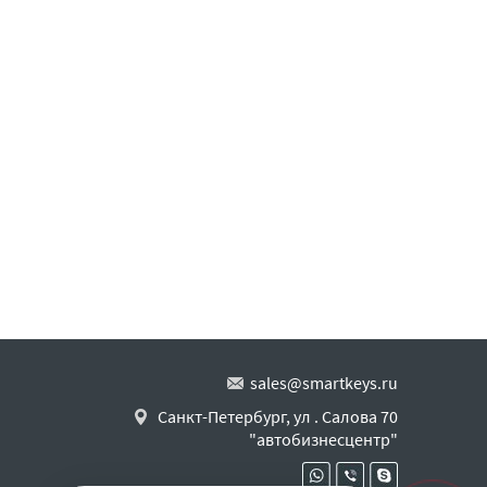
sales@smartkeys.ru
Санкт-Петербург, ул . Салова 70
"автобизнесцентр"