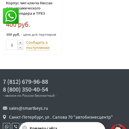
Корпус чип ключа Ниссан
для керамического
транспондера и TPX3
400 руб.
300 руб.
- цена для партнеров
Сообщить о
поступлении
7 (812) 679-96-88
8 (800) 350-40-54
- звонок по России бесплатный -
sales@smartkeys.ru
Санкт-Петербург, ул . Салова 70 "автобизнесцентр"
Команда сайта