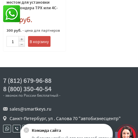
местом для установки
транспондера TPX или 4C-
4D, лезвие TOY48
350 руб.
300 руб.
- цена для партнеров
В корзину
7 (812) 679-96-88
8 (800) 350-40-54
- звонок по России бесплатный -
sales@smartkeys.ru
Санкт-Петербург, ул . Салова 70 "автобизнесцентр"
Команда сайта
Наверх