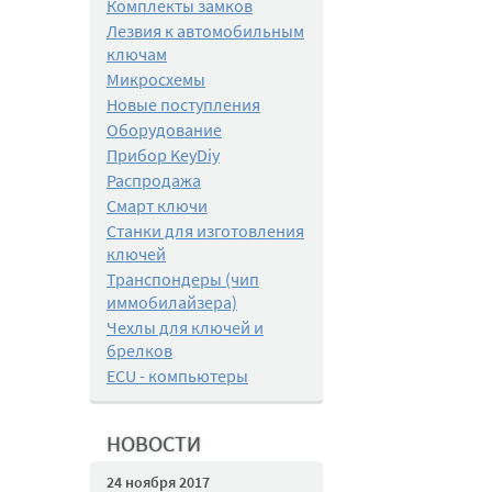
Комплекты замков
Лезвия к автомобильным
ключам
Микросхемы
Новые поступления
Оборудование
Прибор KeyDiy
Распродажа
Смарт ключи
Станки для изготовления
ключей
Транспондеры (чип
иммобилайзера)
Чехлы для ключей и
брелков
ECU - компьютеры
НОВОСТИ
24 ноября 2017