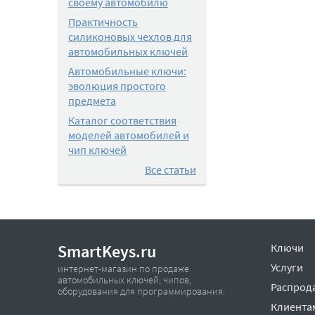
своему автомобилю
Практичность
силиконовых чехлов для
автомобильных ключей
Автомобильные ключи:
эволюция простого
предмета
Каталог соответствия
моделей автомобилей и
чип ключей
Все статьи
SmartKeys.ru
Ключи
Услуги
интернет-магазин по продаже
автомобильных ключей, чипов,
Распрод
оборудования для программирования.
Клиента