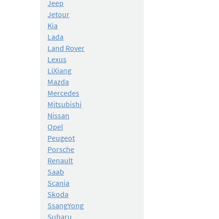
Jeep
Jetour
Kia
Lada
Land Rover
Lexus
LiXiang
Mazda
Mercedes
Mitsubishi
Nissan
Opel
Peugeot
Porsche
Renault
Saab
Scania
Skoda
SsangYong
Subaru