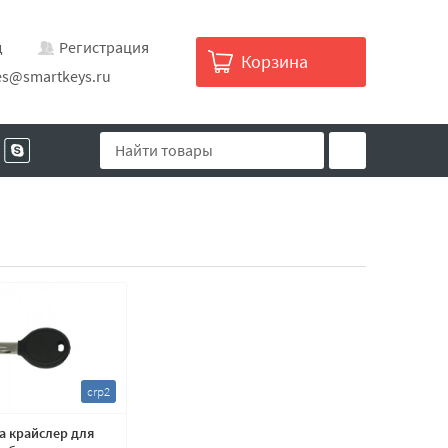
д
Регистрация
Корзина
es@smartkeys.ru
crp2
а крайслер для