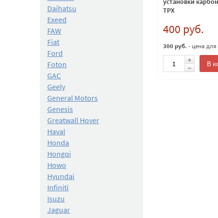
установки карбон
Daihatsu
TPX
Exeed
400 руб.
FAW
Fiat
300 руб.
- цена для
Ford
В к
Foton
GAC
Geely
General Motors
Genesis
Greatwall Hover
Haval
Honda
Hongqi
Howo
Hyundai
Infiniti
Isuzu
Jaguar