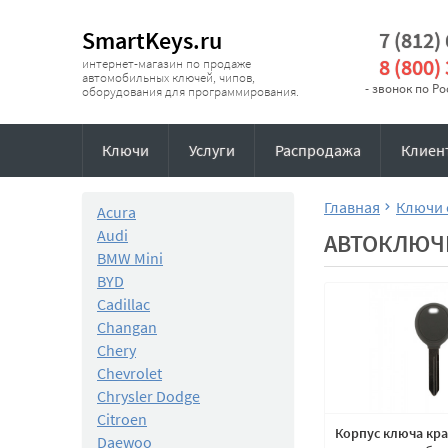
SmartKeys.ru
7 (812)
8 (800)
интернет-магазин по продаже
автомобильных ключей, чипов,
- звонок по Р
оборудования для программирования.
Ключи
Услуги
Распродажа
Клиен
Главная
Ключи 
Acura
Audi
АВТОКЛЮЧИ
BMW Mini
BYD
Cadillac
Changan
Chery
Chevrolet
Chrysler Dodge
Citroen
Корпус ключа кра
Daewoo