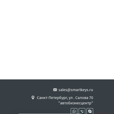
sales@smartkeys.ru
Санкт-Петербург, ул . Салова 70
"автобизнесцентр"