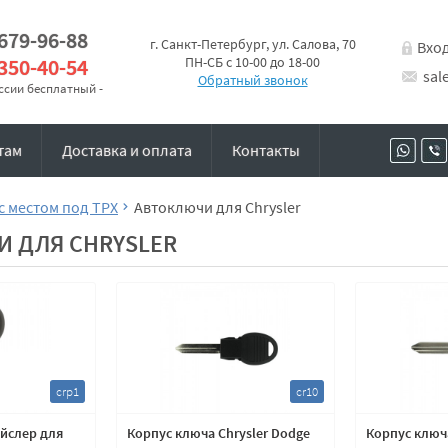
 679-96-88
г. Санкт-Петербург, ул. Салова, 70
Вхо
 350-40-54
ПН-СБ с 10-00 до 18-00
sal
Обратный звонок
оссии бесплатный -
там
Доставка и оплата
Контакты
с местом под TPX
Автоключи для Chrysler
 ДЛЯ CHRYSLER
crp1
cr10
йслер для
Корпус ключа Chrysler Dodge
Корпус ключ