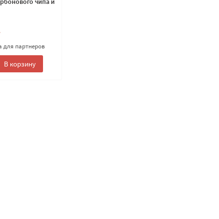
арбонового чипа и
.
а для партнеров
В корзину