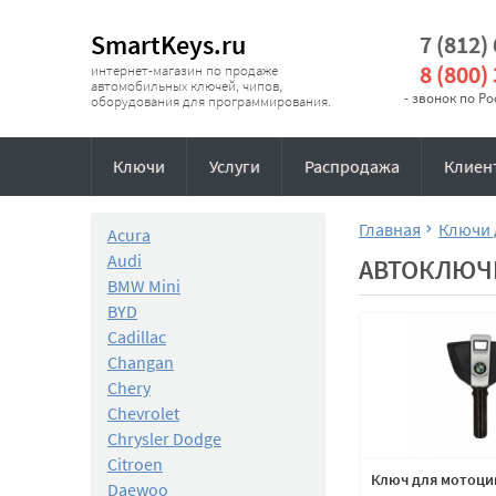
SmartKeys.ru
7 (812)
8 (800)
интернет-магазин по продаже
автомобильных ключей, чипов,
- звонок по Р
оборудования для программирования.
Ключи
Услуги
Распродажа
Клиен
Главная
Ключи 
Acura
Audi
АВТОКЛЮЧ
BMW Mini
BYD
Cadillac
Changan
Chery
Chevrolet
Chrysler Dodge
Citroen
Ключ для мотоци
Daewoo