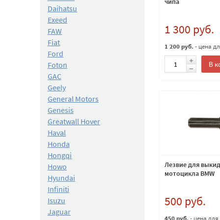
чипа
Daihatsu
Exeed
1 300 руб.
FAW
Fiat
1 200 руб.
- цена д
Ford
В к
Foton
GAC
Geely
General Motors
Genesis
Greatwall Hover
Haval
Honda
Hongqi
Лезвие для выки
Howo
мотоцикла BMW
Hyundai
Infiniti
500 руб.
Isuzu
Jaguar
450 руб.
- цена для