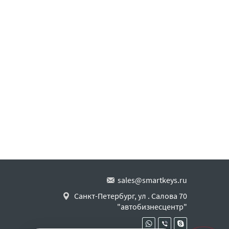
sales@smartkeys.ru
Санкт-Петербург, ул . Салова 70
"автобизнесцентр"