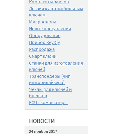
Комплекты замков
Лезвия к автомобильным
ключам
Микросхемы
Новые поступления
Оборудование
Прибор KeyDiy
Распродажа
Смарт ключи
Станки для изготовления
ключей
Транспондеры (чип
иммобилайзера)
Чехлы для ключей и
брелков
ECU - компьютеры
НОВОСТИ
24 ноября 2017