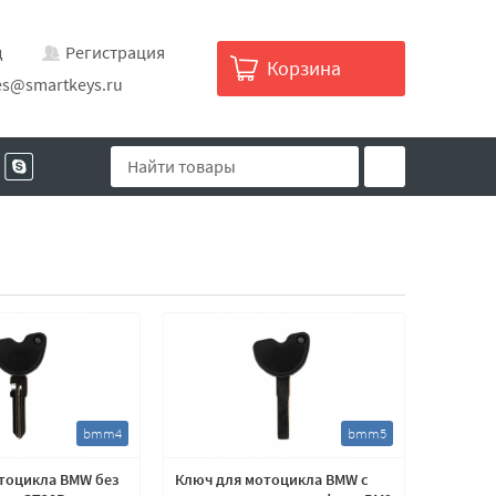
д
Регистрация
Корзина
es@smartkeys.ru
bmm4
bmm5
тоцикла BMW без
Ключ для мотоцикла BMW с