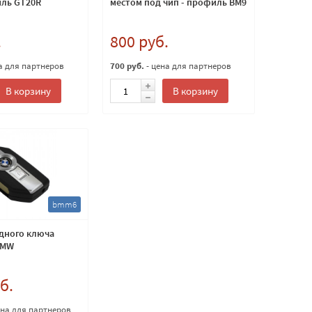
иль GT20R
местом под чип - профиль BM9
.
800 руб.
а для партнеров
700 руб.
- цена для партнеров
В корзину
В корзину
bmm6
дного ключа
BMW
б.
ена для партнеров