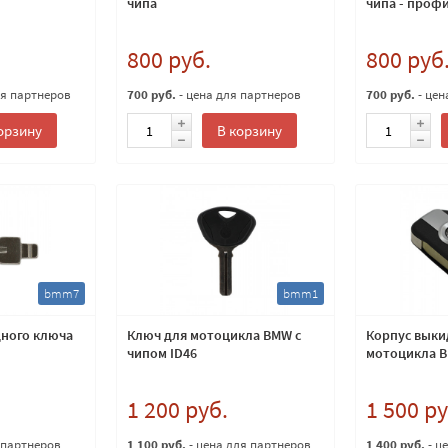
чипа
чипа - проф
800 руб.
800 руб
ля партнеров
700 руб.
- цена для партнеров
700 руб.
- цен
орзину
В корзину
bmm7
bmm1
дного ключа
Ключ для мотоцикла BMW с
Корпус выки
чипом ID46
мотоцикла 
1 200 руб.
1 500 ру
 партнеров
1 100 руб.
- цена для партнеров
1 400 руб.
- ц