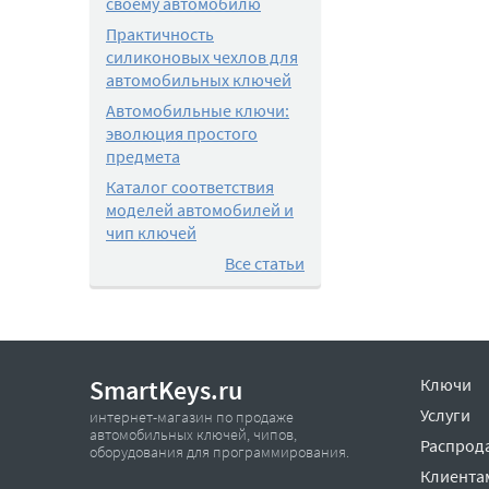
своему автомобилю
Практичность
силиконовых чехлов для
автомобильных ключей
Автомобильные ключи:
эволюция простого
предмета
Каталог соответствия
моделей автомобилей и
чип ключей
Все статьи
SmartKeys.ru
Ключи
Услуги
интернет-магазин по продаже
автомобильных ключей, чипов,
Распрод
оборудования для программирования.
Клиента