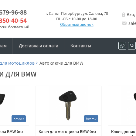
 679-96-88
г. Санкт-Петербург, ул. Салова, 70
Вхо
 350-40-54
ПН-СБ с 10-00 до 18-00
sal
Обратный звонок
оссии бесплатный -
там
Доставка и оплата
Контакты
для мотоциклов
Автоключи для BMW
И ДЛЯ BMW
bmm3
bmm2
кла BMW без
Ключ для мотоцикла BMW без
Ключ для мо