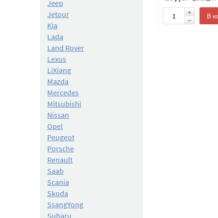
Jeep
Jetour
В к
Kia
Lada
Land Rover
Lexus
LiXiang
Mazda
Mercedes
Mitsubishi
Nissan
Opel
Peugeot
Porsche
Renault
Saab
Scania
Skoda
SsangYong
Subaru