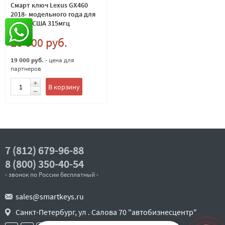
Смарт ключ Lexus GX460
2018- модельного года для
рынка США 315мгц
20 000 руб.
19 000 руб.
- цена для
партнеров
В корзину
7 (812) 679-96-88
8 (800) 350-40-54
- звонок по России бесплатный -
sales@smartkeys.ru
Санкт-Петербург, ул . Салова 70 "автобизнесцентр"