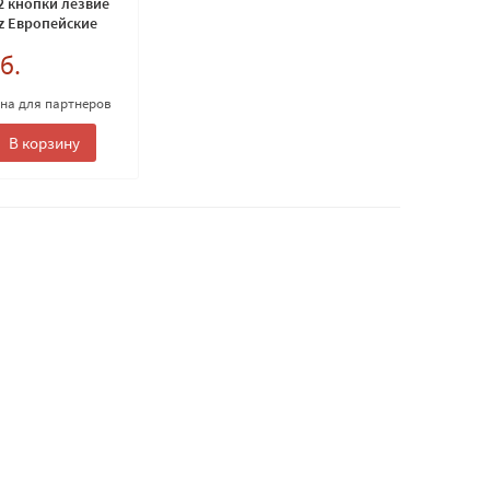
 2 кнопки лезвие
z Европейские
б.
ена для партнеров
В корзину