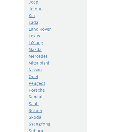
Jeep
Jetour
Kia
Lada
Land Rover
Lexus
LiXiang
Mazda
Mercedes
Mitsubishi
Nissan
Opel
Peugeot
Porsche
Renault
Saab
Scania
Skoda
SsangYong
Subaru