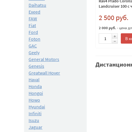
Rav4 Prado Coroll
Daihatsu
Landcruiser 100 с
Exeed
433Мгц
2 500 руб.
FAW
Fiat
2 000 руб.
- цена д
Ford
В к
Foton
GAC
Geely
General Motors
Дистанционн
Genesis
Greatwall Hover
Haval
Honda
Hongqi
Howo
Hyundai
Infiniti
Isuzu
Jaguar