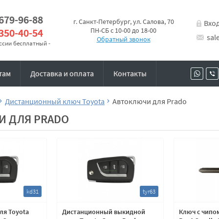
 679-96-88
г. Санкт-Петербург, ул. Салова, 70
Вхо
 350-40-54
ПН-СБ с 10-00 до 18-00
sal
Обратный звонок
оссии бесплатный -
там
Доставка и оплата
Контакты
Дистанционный ключ Toyota
Автоключи для Prado
И ДЛЯ PRADO
kd31
tyr63
ля Toyota
Дистанционный выкидной
Ключ с чипом