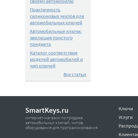
своему автомобилю
Практичность
силиконовых чехлов для
автомобильных ключей
Автомобильные ключи:
эволюция простого
предмета
Каталог соответствия
моделей автомобилей и
чип ключей
Все статьи
SmartKeys.ru
Ключи
Услуги
интернет-магазин по продаже
автомобильных ключей, чипов,
Распрод
оборудования для программирования.
Клиента