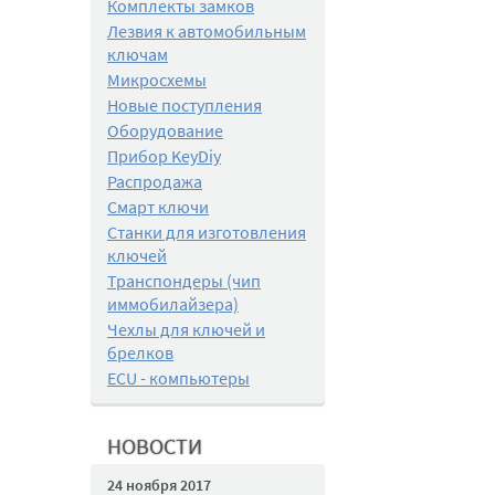
Комплекты замков
Лезвия к автомобильным
ключам
Микросхемы
Новые поступления
Оборудование
Прибор KeyDiy
Распродажа
Смарт ключи
Станки для изготовления
ключей
Транспондеры (чип
иммобилайзера)
Чехлы для ключей и
брелков
ECU - компьютеры
НОВОСТИ
24 ноября 2017