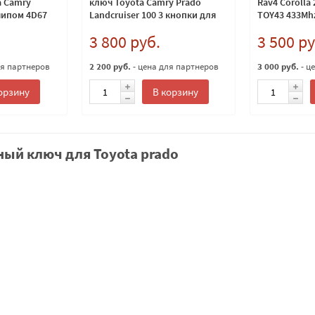
a Camry
ключ Toyota Camry Prado
Rav4 Corolla
 чипом 4D67
Landcruiser 100 3 кнопки для
TOY43 433Mh
тюнинга с дистанционным
модели
3 800 руб.
3 500 ру
управлением 433мгц
ля партнеров
2 200 руб.
- цена для партнеров
3 000 руб.
- ц
орзину
В корзину
ый ключ для Toyota prado