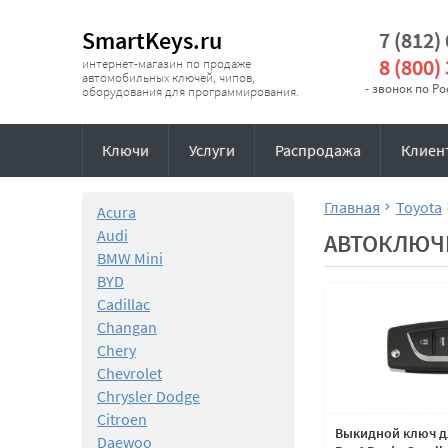
SmartKeys.ru
7 (812)
8 (800)
интернет-магазин по продаже
автомобильных ключей, чипов,
- звонок по Р
оборудования для программирования.
Ключи
Услуги
Распродажа
Клиен
Главная
Toyota
Acura
Audi
АВТОКЛЮЧ
BMW Mini
BYD
Cadillac
Changan
Chery
Chevrolet
Chrysler Dodge
Citroen
Выкидной ключ д
Daewoo