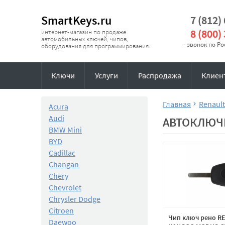
SmartKeys.ru
7 (812)
8 (800)
интернет-магазин по продаже
автомобильных ключей, чипов,
- звонок по Р
оборудования для программирования.
Ключи
Услуги
Распродажа
Клиен
Главная
Renault
Acura
Audi
АВТОКЛЮЧ
BMW Mini
BYD
Cadillac
Changan
Chery
Chevrolet
Chrysler Dodge
Citroen
Чип ключ рено R
Daewoo