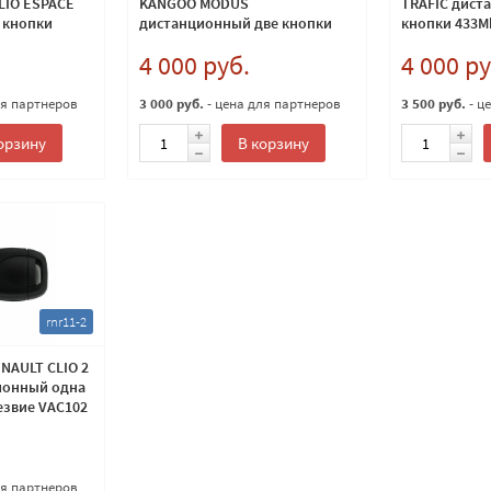
LIO ESPACE
KANGOO MODUS
TRAFIC дист
 кнопки
дистанционный две кнопки
кнопки 433M
433Mhz
4 000 руб.
4 000 ру
ля партнеров
3 000 руб.
- цена для партнеров
3 500 руб.
- ц
орзину
В корзину
rnr11-2
NAULT CLIO 2
ионный одна
езвие VAC102
ля партнеров