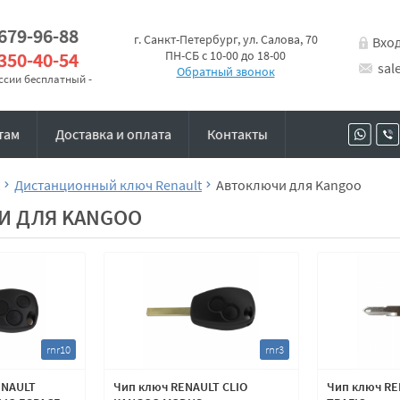
 679-96-88
г. Санкт-Петербург, ул. Салова, 70
Вхо
 350-40-54
ПН-СБ с 10-00 до 18-00
sal
Обратный звонок
оссии бесплатный -
там
Доставка и оплата
Контакты
Дистанционный ключ Renault
Автоключи для Kangoo
И ДЛЯ KANGOO
rnr10
rnr3
ENAULT
Чип ключ RENAULT CLIO
Чип ключ R