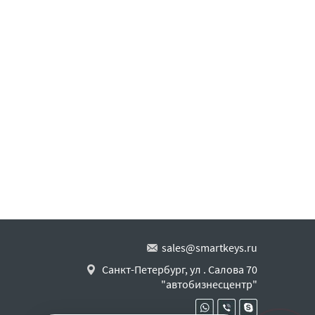
sales@smartkeys.ru
Санкт-Петербург, ул . Салова 70
"автобизнесцентр"