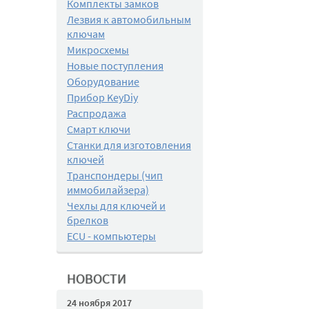
Комплекты замков
Лезвия к автомобильным
ключам
Микросхемы
Новые поступления
Оборудование
Прибор KeyDiy
Распродажа
Смарт ключи
Станки для изготовления
ключей
Транспондеры (чип
иммобилайзера)
Чехлы для ключей и
брелков
ECU - компьютеры
НОВОСТИ
24 ноября 2017