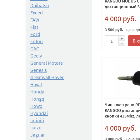
KANGOO MODUS C
Daihatsu
дистанционный 3
Exeed
433Mhz
4 000 руб.
FAW
Fiat
3 500 руб.
- цена д
Ford
В к
Foton
GAC
Geely
General Motors
Genesis
Greatwall Hover
Haval
Honda
Hongqi
Чип ключ рено RE
Howo
KANGOO дистанц
Hyundai
кнопки 433Mhz, л
Infiniti
4 000 руб.
Isuzu
Jaguar
3 000 руб.
- цена д