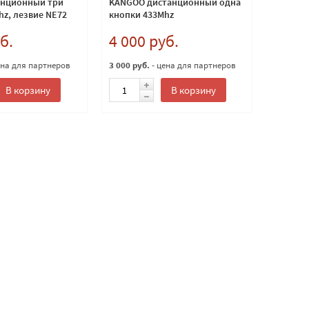
анционный три
KANGOO дистанционный одна
hz, лезвие NE72
кнопки 433Mhz
б.
4 000 руб.
ена для партнеров
3 000 руб.
- цена для партнеров
В корзину
В корзину