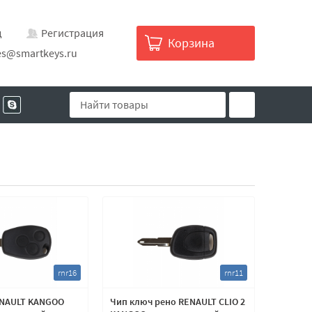
д
Регистрация
Корзина
es@smartkeys.ru
rnr16
rnr11
ENAULT KANGOO
Чип ключ рено RENAULT CLIO 2