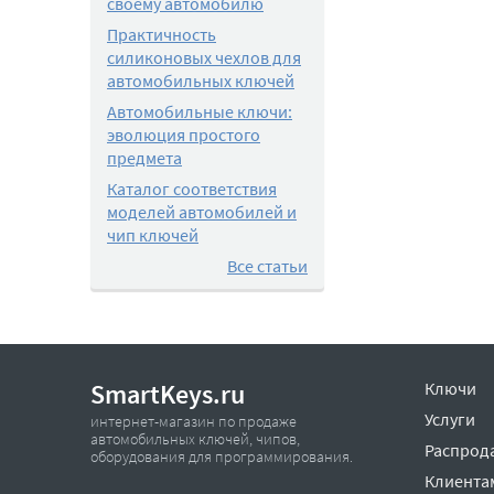
своему автомобилю
Практичность
силиконовых чехлов для
автомобильных ключей
Автомобильные ключи:
эволюция простого
предмета
Каталог соответствия
моделей автомобилей и
чип ключей
Все статьи
SmartKeys.ru
Ключи
Услуги
интернет-магазин по продаже
автомобильных ключей, чипов,
Распрод
оборудования для программирования.
Клиента