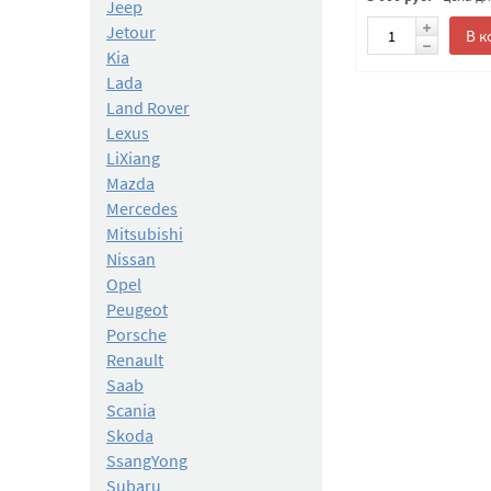
Jeep
Jetour
В к
Kia
Lada
Land Rover
Lexus
LiXiang
Mazda
Mercedes
Mitsubishi
Nissan
Opel
Peugeot
Porsche
Renault
Saab
Scania
Skoda
SsangYong
Subaru