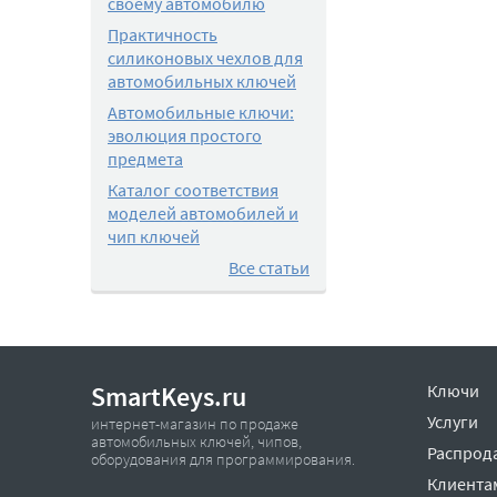
своему автомобилю
Практичность
силиконовых чехлов для
автомобильных ключей
Автомобильные ключи:
эволюция простого
предмета
Каталог соответствия
моделей автомобилей и
чип ключей
Все статьи
SmartKeys.ru
Ключи
Услуги
интернет-магазин по продаже
автомобильных ключей, чипов,
Распрод
оборудования для программирования.
Клиента