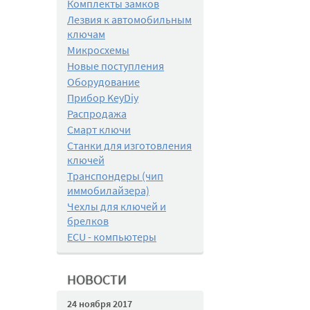
Комплекты замков
Лезвия к автомобильным
ключам
Микросхемы
Новые поступления
Оборудование
Прибор KeyDiy
Распродажа
Смарт ключи
Станки для изготовления
ключей
Транспондеры (чип
иммобилайзера)
Чехлы для ключей и
брелков
ECU - компьютеры
НОВОСТИ
24 ноября 2017