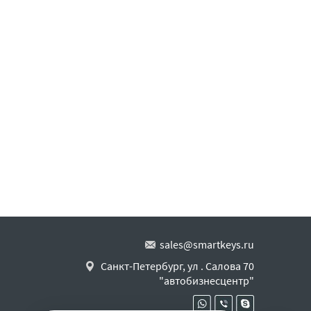
sales@smartkeys.ru
Санкт-Петербург, ул . Салова 70
"автобизнесцентр"