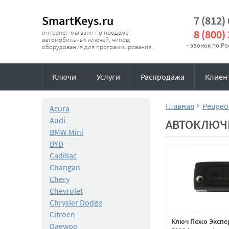
SmartKeys.ru
7 (812)
8 (800)
интернет-магазин по продаже
автомобильных ключей, чипов,
- звонок по Р
оборудования для программирования.
Ключи
Услуги
Распродажа
Клиен
Главная
Peugeo
Acura
Audi
АВТОКЛЮЧИ
BMW Mini
BYD
Cadillac
Changan
Chery
Chevrolet
Chrysler Dodge
Citroen
Ключ Пежо Экспер
Daewoo