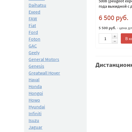
5008 (peugeot expe
Daihatsu
года выкидной с 
Exeed
кнопками, лезвие
6 500 руб.
FAW
Fiat
5 500 руб.
- цена д
Ford
В к
Foton
GAC
Geely
General Motors
Дистанционн
Genesis
Greatwall Hover
Haval
Honda
Hongqi
Howo
Hyundai
Infiniti
Isuzu
Jaguar