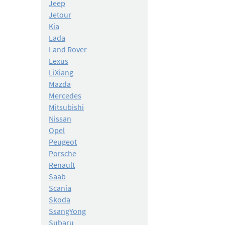
Jeep
Jetour
Kia
Lada
Land Rover
Lexus
LiXiang
Mazda
Mercedes
Mitsubishi
Nissan
Opel
Peugeot
Porsche
Renault
Saab
Scania
Skoda
SsangYong
Subaru