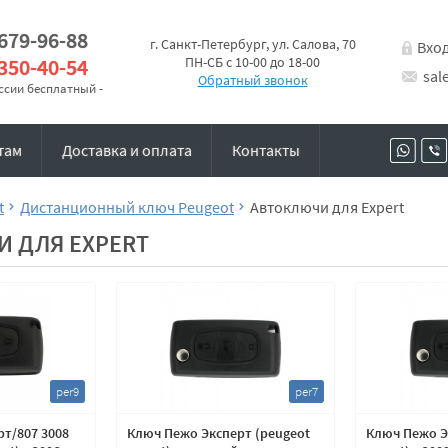
 679-96-88
г. Санкт-Петербург, ул. Салова, 70
Вхо
 350-40-54
ПН-СБ с 10-00 до 18-00
sal
Обратный звонок
оссии бесплатный -
там
Доставка и оплата
Контакты
t
Дистанционный ключ Peugeot
Автоключи для Expert
 ДЛЯ EXPERT
per9
per7
т/807 3008
Ключ Пежо Эксперт (peugeot
Ключ Пежо Э