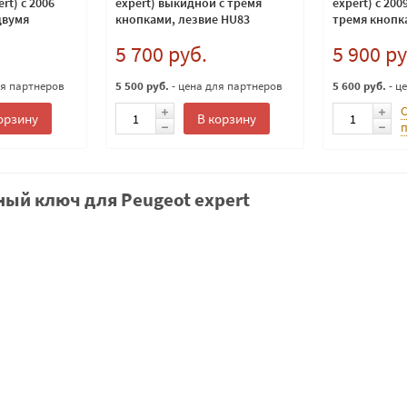
rt) с 2006
expert) выкидной с тремя
expert) с 20
двумя
кнопками, лезвие HU83
тремя кнопк
 HU83
5 700 руб.
5 900 ру
ля партнеров
5 500 руб.
- цена для партнеров
5 600 руб.
- ц
орзину
В корзину
ый ключ для Peugeot expert