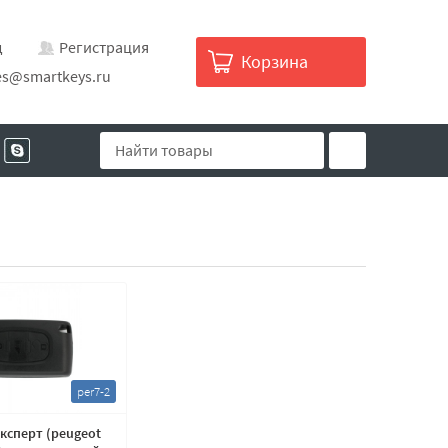
д
Регистрация
Корзина
es@smartkeys.ru
per7-2
ксперт (peugeot