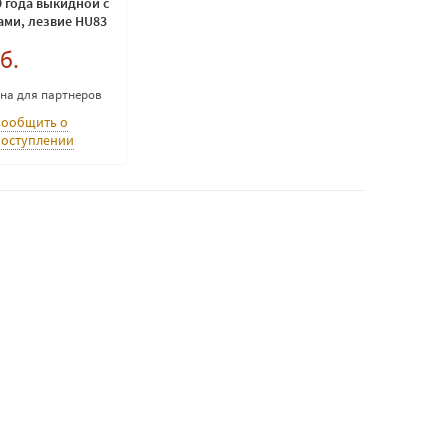
09 года выкидной с
ами, лезвие HU83
б.
ена для партнеров
Сообщить о
поступлении