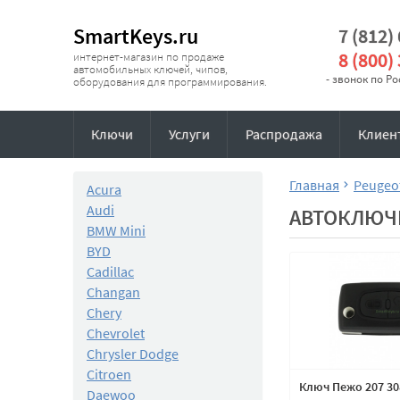
SmartKeys.ru
7 (812)
8 (800)
интернет-магазин по продаже
автомобильных ключей, чипов,
- звонок по Р
оборудования для программирования.
Ключи
Услуги
Распродажа
Клиен
Главная
Peugeo
Acura
Audi
АВТОКЛЮЧИ
BMW Mini
BYD
Cadillac
Changan
Chery
Chevrolet
Chrysler Dodge
Citroen
Ключ Пежо 207 30
Daewoo