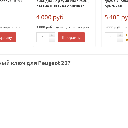
лезвие HU83 -
выкидной с двумя кнопками,
двумя кнопка
лезвие HU83 - не оригинал
оригинал
4 000 руб.
5 400 ру
ля партнеров
3 800 руб.
- цена для партнеров
5 000 руб.
- ц
орзину
В корзину
ый ключ для Peugeot 207