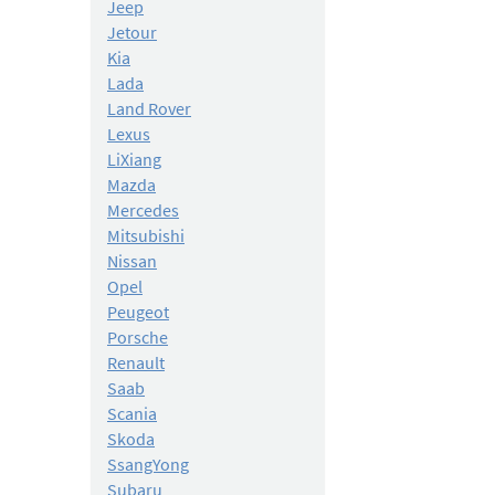
Jeep
Jetour
Kia
Lada
Land Rover
Lexus
LiXiang
Mazda
Mercedes
Mitsubishi
Nissan
Opel
Peugeot
Porsche
Renault
Saab
Scania
Skoda
SsangYong
Subaru