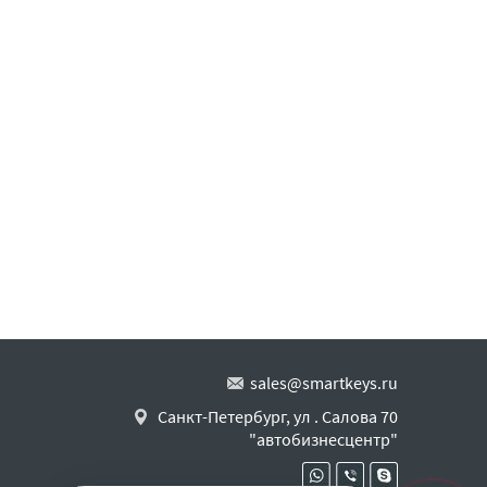
sales@smartkeys.ru
Санкт-Петербург, ул . Салова 70
"автобизнесцентр"