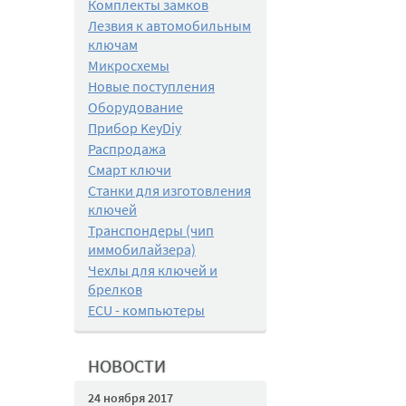
Комплекты замков
Лезвия к автомобильным
ключам
Микросхемы
Новые поступления
Оборудование
Прибор KeyDiy
Распродажа
Смарт ключи
Станки для изготовления
ключей
Транспондеры (чип
иммобилайзера)
Чехлы для ключей и
брелков
ECU - компьютеры
НОВОСТИ
24 ноября 2017