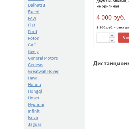
двумя кнопками, 
Daihatsu
не оригинал
Exeed
4 000 руб.
FAW
Fiat
3 800 руб.
- цена д
Ford
В к
Foton
GAC
Geely
General Motors
Дистанционн
Genesis
Greatwall Hover
Haval
Honda
Hongqi
Howo
Hyundai
Infiniti
Isuzu
Jaguar