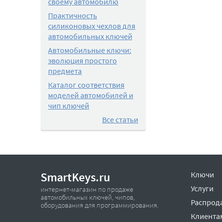
своему автомобилю
Практичность
силиконовых чехлов для
автомобильных ключей
Автомобильные ключи:
эволюция простого
предмета
Каталог соответствия
моделей автомобилей и
чип ключей
Все статьи
SmartKeys.ru
Ключи
Услуги
интернет-магазин по продаже
автомобильных ключей, чипов,
Распрод
оборудования для программирования.
Клиента