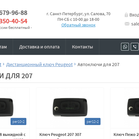
 679-96-88
г. Санкт-Петербург, ул. Салова, 70
Вхо
 350-40-54
ПН-СБ с 10-00 до 18-00
sal
Обратный звонок
оссии бесплатный -
там
Доставка и оплата
Контакты
t
Дистанционный ключ Peugeot
Автоключи для 207
 ДЛЯ 207
per10-2
per12-2
8 выкидной с
Ключ Peugeot 207 307
Ключ Пежо 2