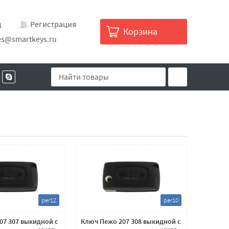
д
Регистрация
Корзина
es@smartkeys.ru
per12
per10
07 307 выкидной с
Ключ Пежо 207 308 выкидной с