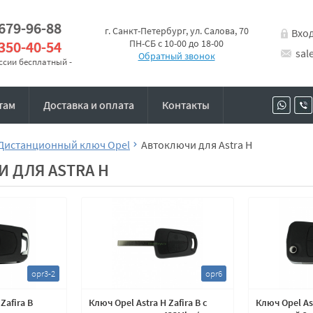
 679-96-88
г. Санкт-Петербург, ул. Салова, 70
Вхо
 350-40-54
ПН-СБ с 10-00 до 18-00
sal
Обратный звонок
оссии бесплатный -
там
Доставка и оплата
Контакты
Дистанционный ключ Opel
Автоключи для Astra H
 ДЛЯ ASTRA H
opr3-2
opr6
Zafira B
Ключ Opel Astra H Zafira B с
Ключ Opel Ast