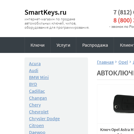
SmartKeys.ru
7 (812)
8 (800)
интернет-магазин по продаже
автомобильных ключей, чипов,
- звонок по Р
оборудования для программирования.
Ключи
Услуги
Распродажа
Клиен
Главная
Opel
Acura
Audi
АВТОКЛЮЧИ
BMW Mini
BYD
Cadillac
Changan
Chery
Chevrolet
Chrysler Dodge
Citroen
Ключ Opel Astra H 
Daewoo