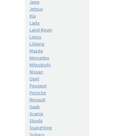
Jeep
Jetour
Kia
Lada
Land Rover
Lexus
LiXiang
Mazda
Mercedes
Mitsubishi
Nissan
Opel
Peugeot
Porsche
Renault
Saab
Scania
Skoda
SsangYong
Subaru