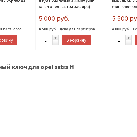
и - корпус не
двумя кнопками 433Mhz (чип
выкидной 2 
ключ опель астра зафира)
(чип ключ оп
зафира)
5 000 руб.
5 500 ру
ля партнеров
4 500 руб.
- цена для партнеров
4 000 руб.
- ц
орзину
В корзину
ый ключ для opel astra H