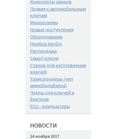
Комплекты замков
Лезвия к автомобильным
ключам
Микросхемы
Новые поступления
Оборудование
Прибор KeyDiy
Распродажа
Смарт ключи
Станки для изготовления
ключей
Транспондеры (чип
иммобилайзера)
Чехлы для ключей и
брелков
ECU - компьютеры
НОВОСТИ
24 ноября 2017