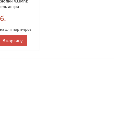
кнопки 433Mhz
ель астра
б.
ена для партнеров
В корзину