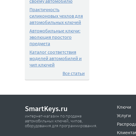
своему автомобилю
Практичность
силиконовых чехлов для
автомобильных ключей
Автомобильные ключи:
эволюция простого
предмета
Каталог соответствия
моделей автомобилей и
чип ключей
Все статьи
SmartKeys.ru
Ключи
Услуги
интернет-магазин по продаже
автомобильных ключей, чипов,
Распрод
оборудования для программирования.
Клиента