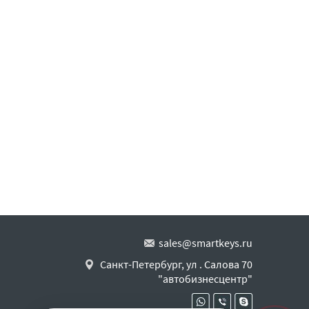
sales@smartkeys.ru
Санкт-Петербург, ул . Салова 70
"автобизнесцентр"