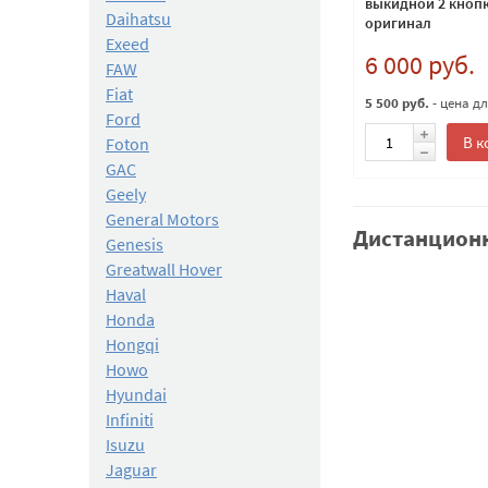
выкидной 2 кнопк
Daihatsu
оригинал
Exeed
6 000 руб.
FAW
Fiat
5 500 руб.
- цена д
Ford
В к
Foton
GAC
Geely
General Motors
Дистанционн
Genesis
Greatwall Hover
Haval
Honda
Hongqi
Howo
Hyundai
Infiniti
Isuzu
Jaguar