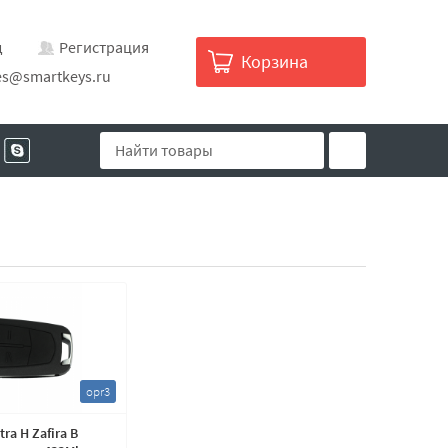
д
Регистрация
Корзина
es@smartkeys.ru
opr3
ra H Zafira B