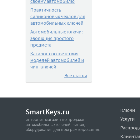
своему автомобилю
Практичность
силиконовых чехлов для
автомобильных ключей
Автомобильные ключи:
эволюция простого
предмета
Каталог соответствия
моделей автомобилей и
чип ключей
Все статьи
SmartKeys.ru
Ключи
Услуги
интернет-магазин по продаже
автомобильных ключей, чипов,
Распрод
оборудования для программирования.
Клиента