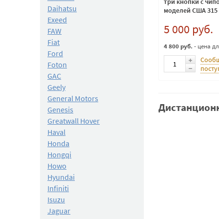
три кнопки с чип
Daihatsu
моделей США 315 
Exeed
5 000 руб.
FAW
Fiat
4 800 руб.
- цена д
Ford
Сообщ
Foton
посту
GAC
Geely
General Motors
Дистанционн
Genesis
Greatwall Hover
Haval
Honda
Hongqi
Howo
Hyundai
Infiniti
Isuzu
Jaguar