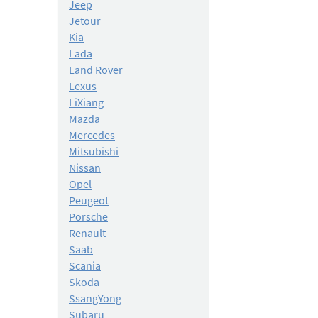
Jeep
Jetour
Kia
Lada
Land Rover
Lexus
LiXiang
Mazda
Mercedes
Mitsubishi
Nissan
Opel
Peugeot
Porsche
Renault
Saab
Scania
Skoda
SsangYong
Subaru