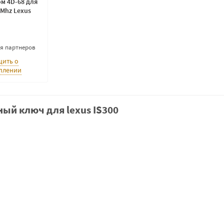
ом 4D-68 для
Mhz Lexus
ля партнеров
ить о
плении
ый ключ для lexus IS300