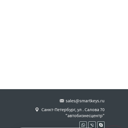
sales@smartkeys.ru
Санкт-Петербург, ул . Салова 70
"автобизнесцентр"