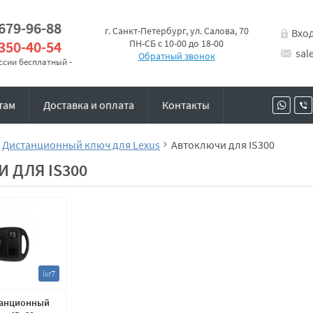
 679-96-88
г. Санкт-Петербург, ул. Салова, 70
Вхо
 350-40-54
ПН-СБ с 10-00 до 18-00
sal
Обратный звонок
оссии бесплатный -
там
Доставка и оплата
Контакты
Дистанционный ключ для Lexus
Автоключи для IS300
 ДЛЯ IS300
lxr7
танционный