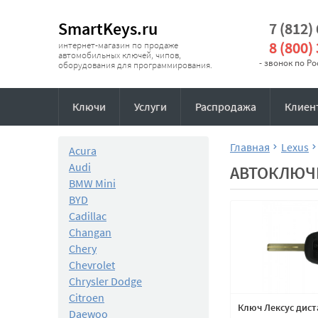
SmartKeys.ru
7 (812)
8 (800)
интернет-магазин по продаже
автомобильных ключей, чипов,
- звонок по Р
оборудования для программирования.
Ключи
Услуги
Распродажа
Клиен
Главная
Lexus
Acura
Audi
АВТОКЛЮЧИ
BMW Mini
BYD
Cadillac
Changan
Chery
Chevrolet
Chrysler Dodge
Citroen
Ключ Лексус дис
Daewoo