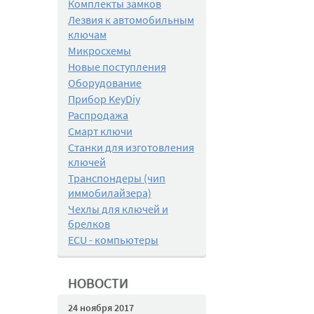
Комплекты замков
Лезвия к автомобильным
ключам
Микросхемы
Новые поступления
Оборудование
Прибор KeyDiy
Распродажа
Смарт ключи
Станки для изготовления
ключей
Транспондеры (чип
иммобилайзера)
Чехлы для ключей и
брелков
ECU - компьютеры
НОВОСТИ
24 ноября 2017