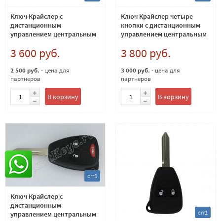
Ключ Крайслер с
Ключ Крайслер четыре
дистанционным
кнопки с дистанционным
управлением центральным
управлением центральным
замком чип ID46 (PCF7941)
замком чип ID46 (PCF7941)
3 600 руб.
3 800 руб.
315 Mhz
Европейский 433Мгц
2 500 руб.
- цена для
3 000 руб.
- цена для
партнеров
партнеров
В корзину
В корзину
crr3
Ключ Крайслер с
дистанционным
crr1
управлением центральным