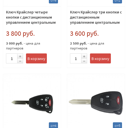
crr6
crr2
Ключ Крайслер четыре
Ключ Крайслер три кнопки с
кнопки с дистанционным
дистанционным
управлением центральным
управлением центральным
замком чип ID46 (PCF7941)
замком чип ID46 (PCF7941)
3 800 руб.
3 600 руб.
Европейский 433Мгц M3N
Европейский 433Мгц
3 000 руб.
- цена для
2 500 руб.
- цена для
партнеров
партнеров
В корзину
В корзину
crr4
crr5