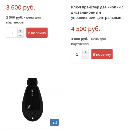
замком чип ID46 (PCF7941)
3 600 руб.
315 Mhz
Ключ Крайслер две кнопки с
дистанционным
управлением центральным
2 500 руб.
- цена для
партнеров
замком чип ID46 (PCF7941)
4 500 руб.
Европейский 433Мгц
В корзину
4 000 руб.
- цена для
партнеров
В корзину
jer2