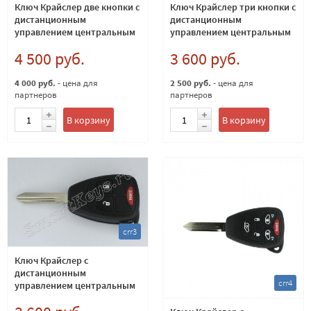
Ключ Крайслер две кнопки с
Ключ Крайслер три кнопки с
дистанционным
дистанционным
управлением центральным
управлением центральным
замком чип ID46 (PCF7941)
замком чип ID46 (PCF7941)
4 500 руб.
3 600 руб.
Европейский 433Мгц
Европейский 433Мгц
4 000 руб.
- цена для
2 500 руб.
- цена для
партнеров
партнеров
В корзину
В корзину
crr3
Ключ Крайслер с
дистанционным
crr4
управлением центральным
замком чип ID46 (PCF7941)
315 Mhz