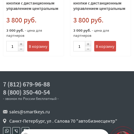
кнопки с дистанционным
кнопки с дистанционным
управлением центральным
управлением центральным
замком чип ID46 (PCF7941)
замком чип ID46 (PCF7941)
3 800 руб.
3 800 руб.
Европейский 433Мгц
Европейский 433Мгц M3N
3 000 руб.
- цена для
3 000 руб.
- цена для
партнеров
партнеров
В корзину
В корзину
7 (812) 679-96-88
8 (800) 350-40-54
- звонок по России бесплатный -
sales@smartkeys.ru
Санкт-Петербург, ул . Салова 70 "автобизнесцентр"