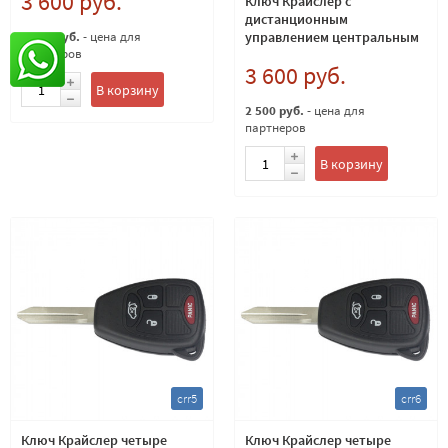
3 600 руб.
Ключ Крайслер с
дистанционным
управлением центральным
2 500 руб.
- цена для
партнеров
замком чип ID46 (PCF7941)
3 600 руб.
315 Mhz
В корзину
2 500 руб.
- цена для
партнеров
В корзину
crr5
crr6
Ключ Крайслер четыре
Ключ Крайслер четыре