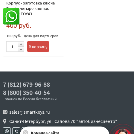
Корпус - заготовка ключа
Toyota четыре кнопки.
Лезвие TOY43
400 руб.
160 руб.
- цена для партнеров
В корзину
7 (812) 679-96-88
8 (800) 350-40-54
- звонок по России бесплатный -
sales@smartkeys.ru
Санкт-Петербург, ул . Салова 70 "автобизнесцентр"
Команда сайта