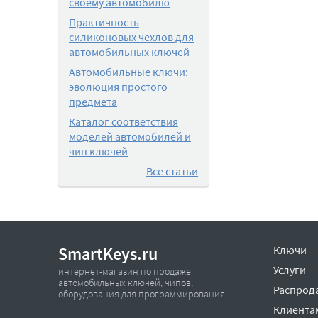
своему автомобилю
Практичность
силиконовых чехлов для
автомобильных ключей
Автомобильные ключи:
эволюция простого
предмета
Каталог соответствия
моделей автомобилей и
чип ключей
Все статьи
SmartKeys.ru
Ключи
Услуги
интернет-магазин по продаже
автомобильных ключей, чипов,
Распрод
оборудования для программирования.
Клиента