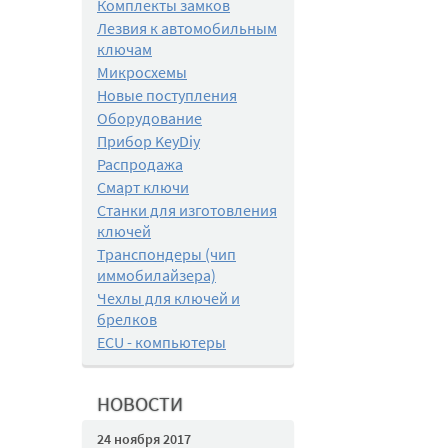
Комплекты замков
Лезвия к автомобильным
ключам
Микросхемы
Новые поступления
Оборудование
Прибор KeyDiy
Распродажа
Смарт ключи
Станки для изготовления
ключей
Транспондеры (чип
иммобилайзера)
Чехлы для ключей и
брелков
ECU - компьютеры
НОВОСТИ
24 ноября 2017