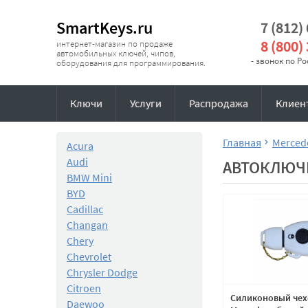
SmartKeys.ru
7 (812)
8 (800)
интернет-магазин по продаже
автомобильных ключей, чипов,
- звонок по Р
оборудования для программирования.
Ключи
Услуги
Распродажа
Клиен
Главная
Merced
Acura
Audi
АВТОКЛЮЧ
BMW Mini
BYD
Cadillac
Changan
Chery
Chevrolet
Chrysler Dodge
Citroen
Силиконовый чех
Daewoo