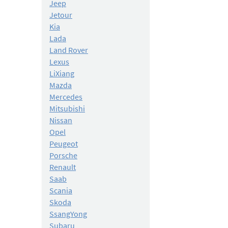
Jeep
Jetour
Kia
Lada
Land Rover
Lexus
LiXiang
Mazda
Mercedes
Mitsubishi
Nissan
Opel
Peugeot
Porsche
Renault
Saab
Scania
Skoda
SsangYong
Subaru