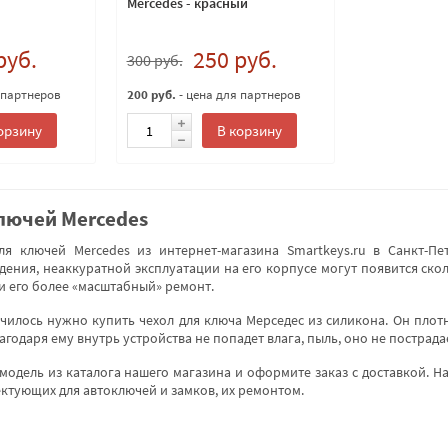
Mercedes - красный
руб.
250 руб.
300 руб.
 партнеров
200 руб.
- цена для партнеров
орзину
В корзину
лючей Mercedes
я ключей Mercedes из интернет-магазина Smartkeys.ru в Санкт-Пе
адения, неаккуратной эксплуатации на его корпусе могут появится ск
и его более «масштабный» ремонт.
чилось нужно купить чехол для ключа Мерседес из силикона. Он плот
агодаря ему внутрь устройства не попадет влага, пыль, оно не пострада
одель из каталога нашего магазина и оформите заказ с доставкой. Н
ектующих для автоключей и замков, их ремонтом.