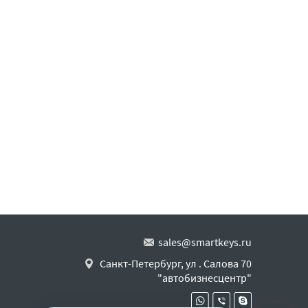
sales@smartkeys.ru
Санкт-Петербург, ул . Салова 70
"автобизнесцентр"