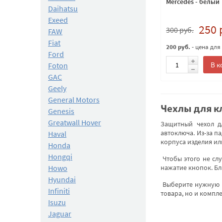
Mercedes - белый
Daihatsu
Exeed
250 
300 руб.
FAW
Fiat
200 руб.
- цена для
Ford
В к
Foton
GAC
Geely
General Motors
Чехлы для к
Genesis
Greatwall Hover
Защитный чехол дл
автоключа. Из-за п
Haval
корпуса изделия ил
Honda
Hongqi
Чтобы этого не слу
Howo
нажатие кнопок. Бл
Hyundai
Выберите нужную м
Infiniti
товара, но и компл
Isuzu
Jaguar