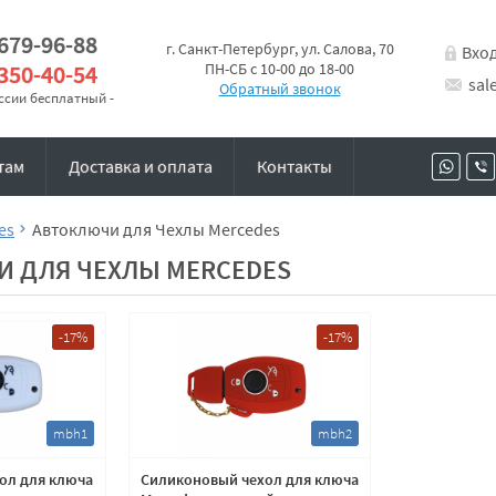
 679-96-88
г. Санкт-Петербург, ул. Салова, 70
Вхо
 350-40-54
ПН-СБ с 10-00 до 18-00
sal
Обратный звонок
оссии бесплатный -
там
Доставка и оплата
Контакты
es
Автоключи для Чехлы Mercedes
И ДЛЯ ЧЕХЛЫ MERCEDES
-17%
-17%
mbh1
mbh2
ол для ключа
Силиконовый чехол для ключа