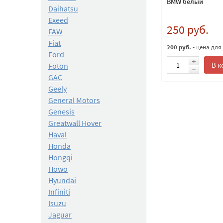
BMW белый
Daihatsu
Exeed
250 руб.
FAW
Fiat
200 руб.
- цена для
Ford
В к
Foton
GAC
Geely
General Motors
Genesis
Greatwall Hover
Haval
Honda
Hongqi
Howo
Hyundai
Infiniti
Isuzu
Jaguar