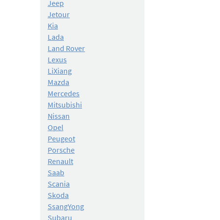
Jeep
Jetour
Kia
Lada
Land Rover
Lexus
LiXiang
Mazda
Mercedes
Mitsubishi
Nissan
Opel
Peugeot
Porsche
Renault
Saab
Scania
Skoda
SsangYong
Subaru