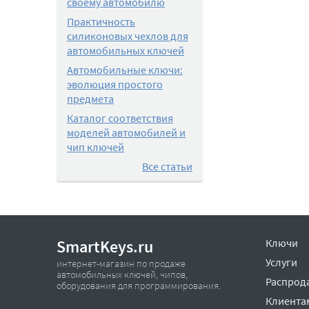
своему автомобилю
Практичность
силиконовых чехлов для
автомобильных ключей
Автомобильные ключи:
эволюция простого
предмета
Каталог соответствия
моделей автомобилей и
чип ключей
Все статьи
SmartKeys.ru
Ключи
Услуги
интернет-магазин по продаже
автомобильных ключей, чипов,
Распрод
оборудования для программирования.
Клиента