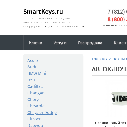
SmartKeys.ru
7 (812)
8 (800)
интернет-магазин по продаже
автомобильных ключей, чипов,
- звонок по Р
оборудования для программирования.
Ключи
Услуги
Распродажа
Клиен
Главная
Чехлы 
Acura
Audi
АВТОКЛЮЧ
BMW Mini
BYD
Cadillac
Changan
Chery
Chevrolet
Chrysler Dodge
Citroen
Силиконовый чех
Daewoo