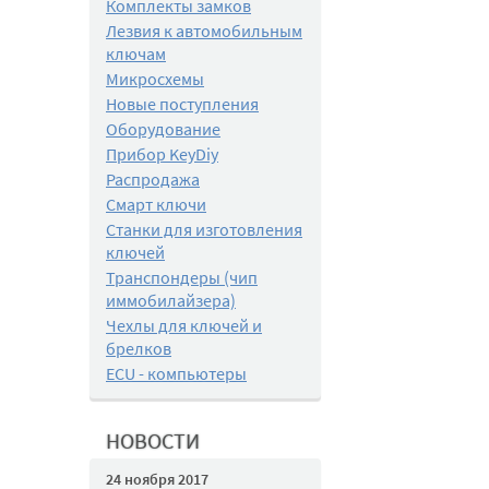
Комплекты замков
Лезвия к автомобильным
ключам
Микросхемы
Новые поступления
Оборудование
Прибор KeyDiy
Распродажа
Смарт ключи
Станки для изготовления
ключей
Транспондеры (чип
иммобилайзера)
Чехлы для ключей и
брелков
ECU - компьютеры
НОВОСТИ
24 ноября 2017