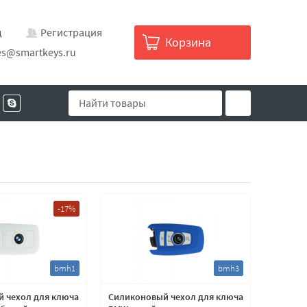
д
Регистрация
Корзина
es@smartkeys.ru
-17%
bmh1
bmh3
 чехол для ключа
Силиконовый чехол для ключа