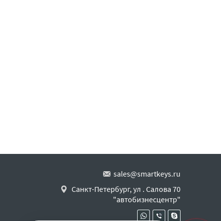
sales@smartkeys.ru
Санкт-Петербург, ул . Салова 70
"автобизнесцентр"