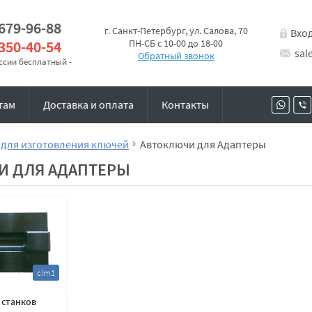
 679-96-88
г. Санкт-Петербург, ул. Салова, 70
Вхо
 350-40-54
ПН-СБ с 10-00 до 18-00
sal
Обратный звонок
оссии бесплатный -
там
Доставка и оплата
Контакты
 для изготовления ключей
Автоключи для Адаптеры
И ДЛЯ АДАПТЕРЫ
clm1
 станков