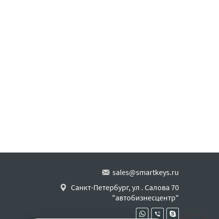
sales@smartkeys.ru
Санкт-Петербург, ул . Салова 70
"автобизнесцентр"