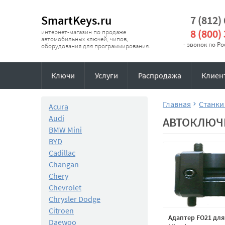
SmartKeys.ru
7 (812)
8 (800)
интернет-магазин по продаже
автомобильных ключей, чипов,
- звонок по Р
оборудования для программирования.
Ключи
Услуги
Распродажа
Клиен
Главная
Станки
Acura
Audi
АВТОКЛЮЧ
BMW Mini
BYD
Cadillac
Changan
Chery
Chevrolet
Chrysler Dodge
Citroen
Адаптер FO21 для
Daewoo