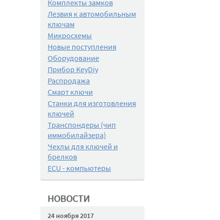
Комплекты замков
Лезвия к автомобильным
ключам
Микросхемы
Новые поступления
Оборудование
Прибор KeyDiy
Распродажа
Смарт ключи
Станки для изготовления
ключей
Транспондеры (чип
иммобилайзера)
Чехлы для ключей и
брелков
ECU - компьютеры
НОВОСТИ
24 ноября 2017