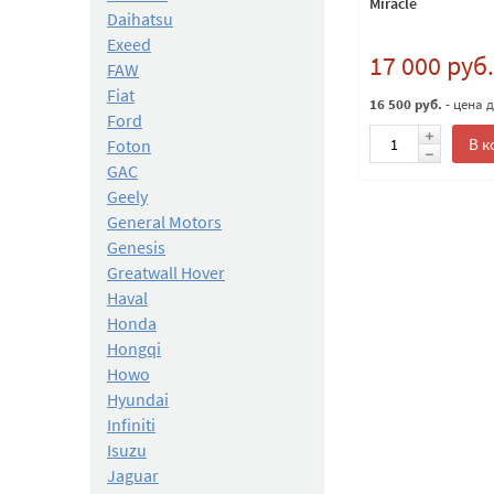
Miracle
Daihatsu
Exeed
17 000 руб.
FAW
Fiat
16 500 руб.
- цена 
Ford
В к
Foton
GAC
Geely
General Motors
Genesis
Greatwall Hover
Haval
Honda
Hongqi
Howo
Hyundai
Infiniti
Isuzu
Jaguar