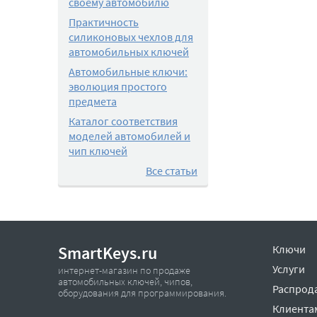
своему автомобилю
Практичность
силиконовых чехлов для
автомобильных ключей
Автомобильные ключи:
эволюция простого
предмета
Каталог соответствия
моделей автомобилей и
чип ключей
Все статьи
SmartKeys.ru
Ключи
Услуги
интернет-магазин по продаже
автомобильных ключей, чипов,
Распрод
оборудования для программирования.
Клиента