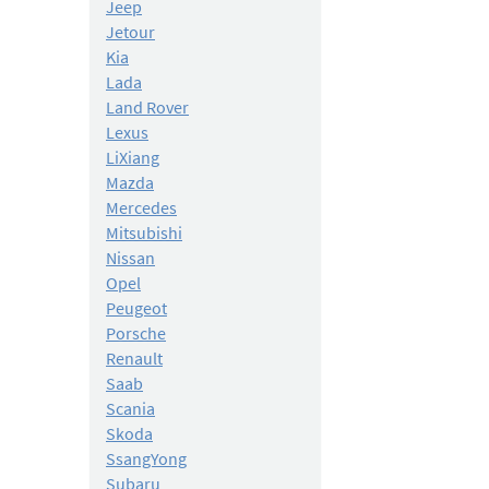
Jeep
Jetour
Kia
Lada
Land Rover
Lexus
LiXiang
Mazda
Mercedes
Mitsubishi
Nissan
Opel
Peugeot
Porsche
Renault
Saab
Scania
Skoda
SsangYong
Subaru