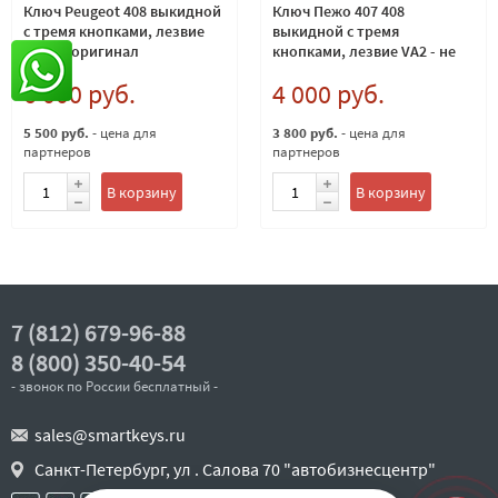
Ключ Peugeot 408 выкидной
Ключ Пежо 407 408
с тремя кнопками, лезвие
выкидной с тремя
HU83 - оригинал
кнопками, лезвие VA2 - не
оригинал
6 000 руб.
4 000 руб.
5 500 руб.
- цена для
3 800 руб.
- цена для
партнеров
партнеров
В корзину
В корзину
7 (812) 679-96-88
8 (800) 350-40-54
- звонок по России бесплатный -
sales@smartkeys.ru
Санкт-Петербург, ул . Салова 70 "автобизнесцентр"