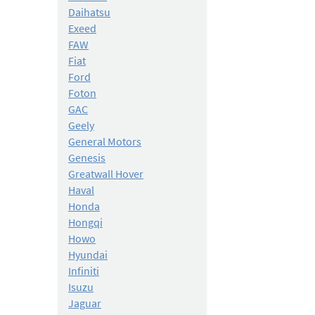
Daihatsu
Exeed
FAW
Fiat
Ford
Foton
GAC
Geely
General Motors
Genesis
Greatwall Hover
Haval
Honda
Hongqi
Howo
Hyundai
Infiniti
Isuzu
Jaguar