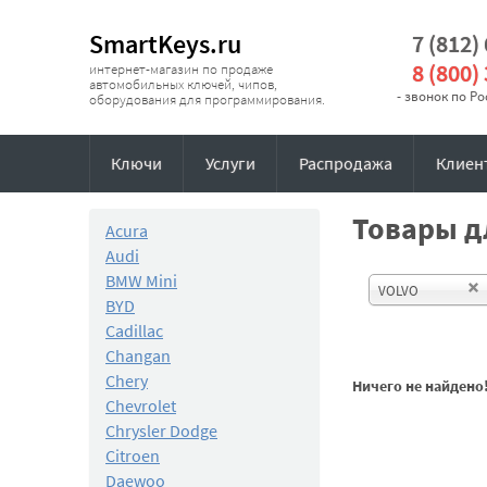
SmartKeys.ru
7 (812)
8 (800)
интернет-магазин по продаже
автомобильных ключей, чипов,
- звонок по Р
оборудования для программирования.
Ключи
Услуги
Распродажа
Клиен
Товары дл
Acura
Audi
BMW Mini
VOLVO
BYD
Cadillac
Changan
Chery
Ничего не найдено
Chevrolet
Chrysler Dodge
Citroen
Daewoo