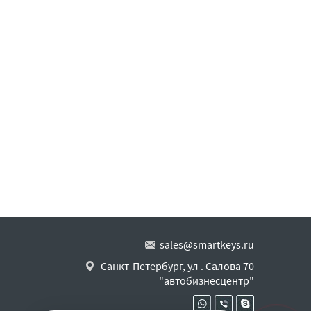
sales@smartkeys.ru
Санкт-Петербург, ул . Салова 70
"автобизнесцентр"