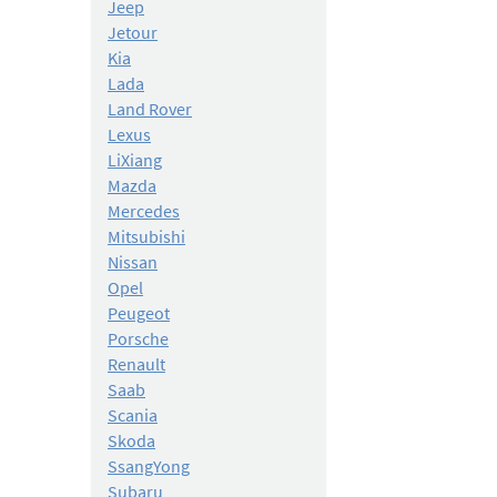
Jeep
Jetour
Kia
Lada
Land Rover
Lexus
LiXiang
Mazda
Mercedes
Mitsubishi
Nissan
Opel
Peugeot
Porsche
Renault
Saab
Scania
Skoda
SsangYong
Subaru