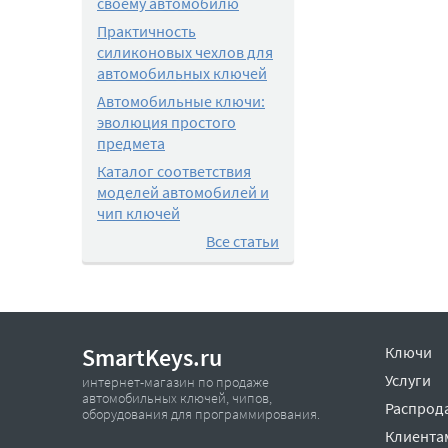
своему автомобилю
Практичность
силиконовых чехлов для
автомобильных ключей
Автомобильные ключи:
эволюция простого
предмета
Каталог соответствия
моделей автомобилей и
чип ключей
Все статьи
SmartKeys.ru
Ключи
Услуги
интернет-магазин по продаже
автомобильных ключей, чипов,
Распрод
оборудования для программирования.
Клиента