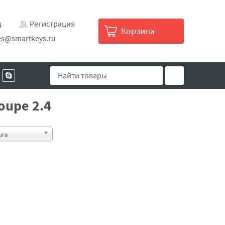
д
Регистрация
Корзина
es@smartkeys.ru
oupe 2.4
ura