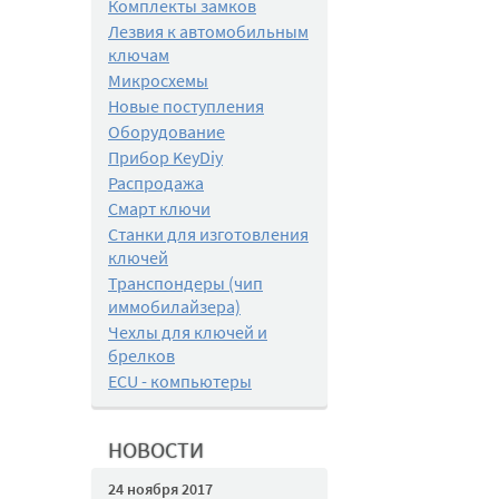
Комплекты замков
Лезвия к автомобильным
ключам
Микросхемы
Новые поступления
Оборудование
Прибор KeyDiy
Распродажа
Смарт ключи
Станки для изготовления
ключей
Транспондеры (чип
иммобилайзера)
Чехлы для ключей и
брелков
ECU - компьютеры
НОВОСТИ
24 ноября 2017