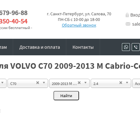
 679-96-88
г. Санкт-Петербург, ул. Салова, 70
Вхо
 350-40-54
ПН-СБ с 10-00 до 18-00
sal
Обратный звонок
оссии бесплатный -
там
Доставка и оплата
Контакты
я VOLVO C70 2009-2013 M Cabrio-C
C70
2009-2013 M Cabrio-Coupe
2.4
Ac
!