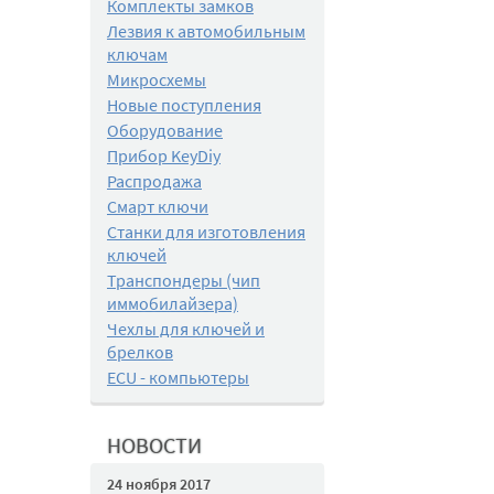
Комплекты замков
Лезвия к автомобильным
ключам
Микросхемы
Новые поступления
Оборудование
Прибор KeyDiy
Распродажа
Смарт ключи
Станки для изготовления
ключей
Транспондеры (чип
иммобилайзера)
Чехлы для ключей и
брелков
ECU - компьютеры
НОВОСТИ
24 ноября 2017