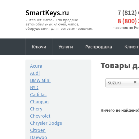
SmartKeys.ru
7 (812)
8 (800)
интернет-магазин по продаже
автомобильных ключей, чипов,
- звонок по Р
оборудования для программирования.
Ключи
Услуги
Распродажа
Клиен
Товары д
Acura
Audi
BMW Mini
SUZUKI
BYD
Cadillac
Changan
Chery
Ничего не найдено
Chevrolet
Chrysler Dodge
Citroen
Daewoo