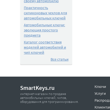
своему автомобилю
Практичность
силиконовых чехлов для
автомобильных ключей
Автомобильные ключи:
эволюция простого
предмета
Каталог соответствия
моделей автомобилей и
чип ключей
Все статьи
SmartKeys.ru
Ключи
Услуги
интернет-магазин по продаже
автомобильных ключей, чипов,
Распрод
оборудования для программирования.
Клиента