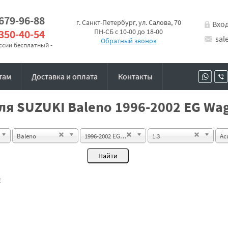
 679-96-88
г. Санкт-Петербург, ул. Салова, 70
Вхо
 350-40-54
ПН-СБ с 10-00 до 18-00
sal
Обратный звонок
оссии бесплатный -
там
Доставка и оплата
Контакты
ля SUZUKI Baleno 1996-2002 EG Wag
Baleno
1996-2002 EG Wagon
1.3
Ac
!