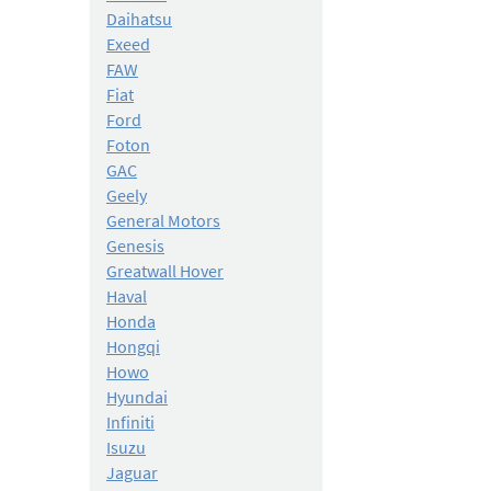
Daihatsu
Exeed
FAW
Fiat
Ford
Foton
GAC
Geely
General Motors
Genesis
Greatwall Hover
Haval
Honda
Hongqi
Howo
Hyundai
Infiniti
Isuzu
Jaguar