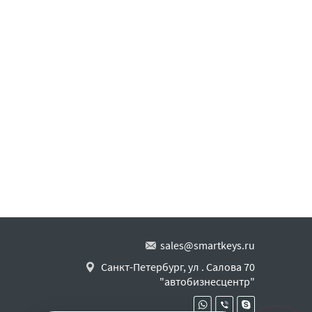
sales@smartkeys.ru
Санкт-Петербург, ул . Салова 70
"автобизнесцентр"