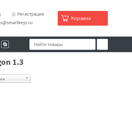
д
Регистрация
Корзина
es@smartkeys.ru
on 1.3
ura