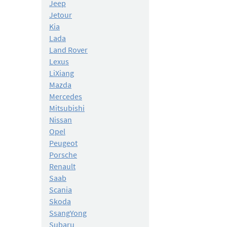
Jeep
Jetour
Kia
Lada
Land Rover
Lexus
LiXiang
Mazda
Mercedes
Mitsubishi
Nissan
Opel
Peugeot
Porsche
Renault
Saab
Scania
Skoda
SsangYong
Subaru