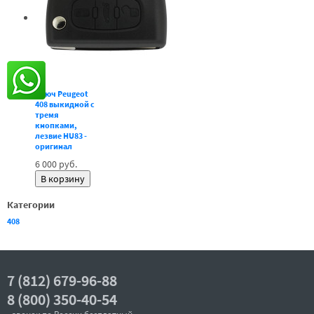
Ключ Peugeot
408 выкидной с
тремя
кнопками,
лезвие HU83 -
оригинал
6 000 руб.
Категории
408
7 (812) 679-96-88
8 (800) 350-40-54