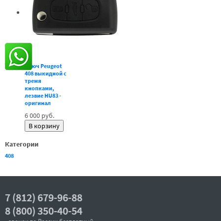
Ключ Peugeot
408 выкидной с
тремя
кнопками,
лезвие HU83 -
оригинал
6 000 руб.
Категории
408
7 (812) 679-96-88
8 (800) 350-40-54