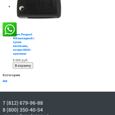
Ключ Peugeot
408 выкидной с
тремя
кнопками,
лезвие HU83 -
оригинал
6 000 руб.
Категории
408
7 (812) 679-96-88
8 (800) 350-40-54