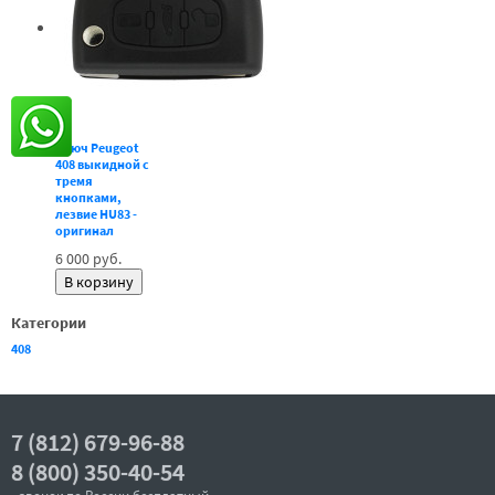
Ключ Peugeot
408 выкидной с
тремя
кнопками,
лезвие HU83 -
оригинал
6 000 руб.
Категории
408
7 (812) 679-96-88
8 (800) 350-40-54