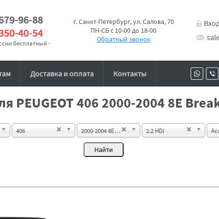
 679-96-88
г. Санкт-Петербург, ул. Салова, 70
Вхо
 350-40-54
ПН-СБ с 10-00 до 18-00
sal
Обратный звонок
оссии бесплатный -
там
Доставка и оплата
Контакты
я PEUGEOT 406 2000-2004 8E Break
406
2000-2004 8E Break
2.2 HDi
Ac