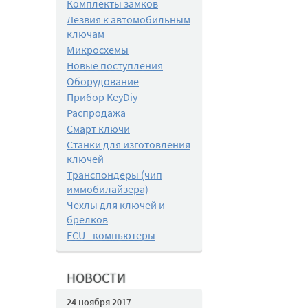
Комплекты замков
Лезвия к автомобильным
ключам
Микросхемы
Новые поступления
Оборудование
Прибор KeyDiy
Распродажа
Смарт ключи
Станки для изготовления
ключей
Транспондеры (чип
иммобилайзера)
Чехлы для ключей и
брелков
ECU - компьютеры
НОВОСТИ
24 ноября 2017