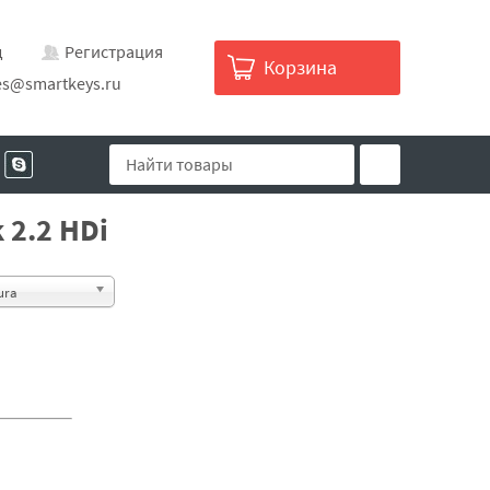
д
Регистрация
Корзина
es@smartkeys.ru
 2.2 HDi
ura