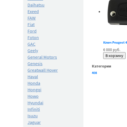
Daihatsu
Exeed
FAW
Fiat
Ford
Foton
Ключ Peugeot 4
GAC
6 000 руб.
Geely
General Motors
Genesis
Категории
Greatwall Hover
408
Haval
Honda
Hongqi
Howo
Hyundai
Infiniti
Isuzu
Jaguar