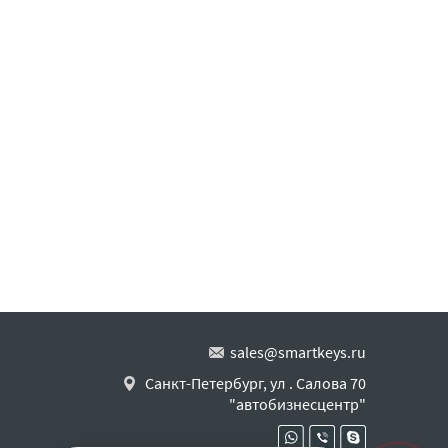
sales@smartkeys.ru
Санкт-Петербург, ул . Салова 70
"автобизнесцентр"