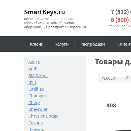
SmartKeys.ru
7 (812)
8 (800)
интернет-магазин по продаже
автомобильных ключей, чипов,
- звонок по Р
оборудования для программирования.
Ключи
Услуги
Распродажа
Клиен
Товары дл
Acura
Audi
BMW Mini
PEUGEOT
BYD
Cadillac
Changan
Chery
408
Chevrolet
Chrysler Dodge
Citroen
Daewoo