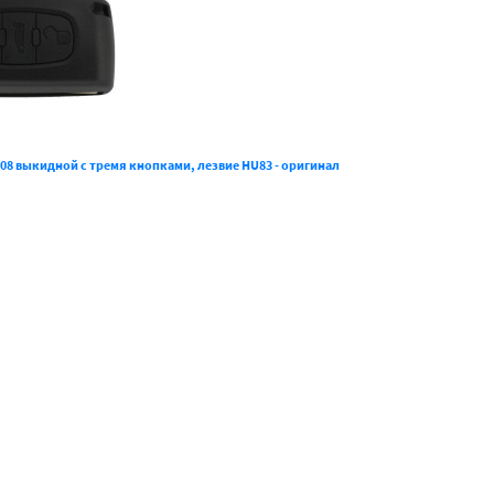
08 выкидной с тремя кнопками, лезвие HU83 - оригинал