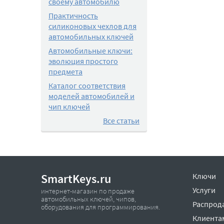
своему автомобилю
Практичность
силиконовых чехлов для
автомобильных ключей
Автомобильные ключи:
эволюция простого
предмета
Каталог соответствия
моделей автомобилей и
чип ключей
Все статьи
SmartKeys.ru
Ключи
Услуги
интернет-магазин по продаже
автомобильных ключей, чипов,
Распрод
оборудования для программирования.
Клиента