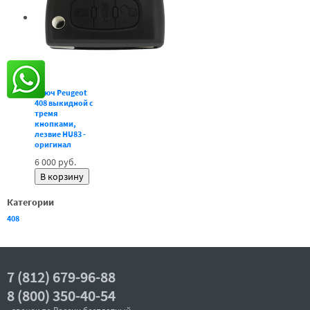
Ключ Peugeot
408 выкидной с
тремя
кнопками,
лезвие HU83 -
оригинал
6 000 руб.
Категории
408
7 (812) 679-96-88
8 (800) 350-40-54