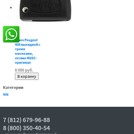
Ключ Peugeot
408 выкидной с
тремя
кнопками,
лезвие HU83 -
оригинал
6 000 руб.
Категории
408
7 (812) 679-96-88
8 (800) 350-40-54