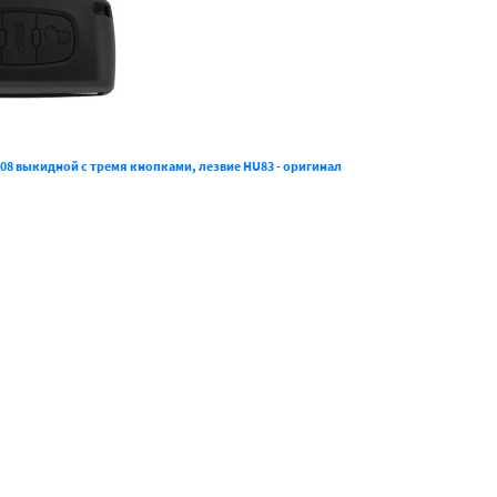
08 выкидной с тремя кнопками, лезвие HU83 - оригинал