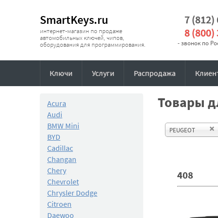
SmartKeys.ru
7 (812)
8 (800)
интернет-магазин по продаже
автомобильных ключей, чипов,
- звонок по Р
оборудования для программирования.
Ключи
Услуги
Распродажа
Клиен
Товары дл
Acura
Audi
BMW Mini
PEUGEOT
BYD
Cadillac
Changan
Chery
408
Chevrolet
Chrysler Dodge
Citroen
Daewoo