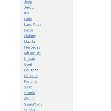
Jeep
Jetour
Kia
Lada
Land Rover
Lexus
LiXiang
Mazda
Mercedes
Mitsubishi
Nissan
Opel
Peugeot
Porsche
Renault
Saab
Scania
Skoda
SsangYong
Subaru