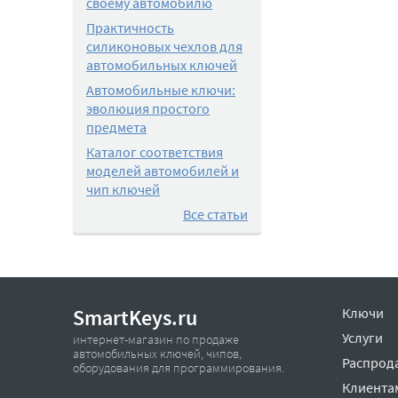
своему автомобилю
Практичность
силиконовых чехлов для
автомобильных ключей
Автомобильные ключи:
эволюция простого
предмета
Каталог соответствия
моделей автомобилей и
чип ключей
Все статьи
SmartKeys.ru
Ключи
Услуги
интернет-магазин по продаже
автомобильных ключей, чипов,
Распрод
оборудования для программирования.
Клиента