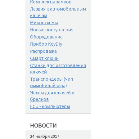
Комплекты замков
Лезвия к автомобильным
ключам
Микросхемы
Новые поступления
Оборудование
Прибор KeyDiy
Распродажа
Смарт ключи
Станки для изготовления
ключей
Транспондеры (чип
иммобилайзера)
Чехлы для ключей и
брелков
ECU - компьютеры
НОВОСТИ
24 ноября 2017