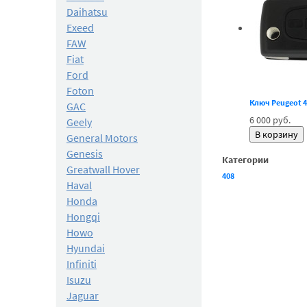
Daihatsu
Exeed
FAW
Fiat
Ford
Foton
Ключ Peugeot 4
GAC
6 000 руб.
Geely
General Motors
Genesis
Категории
Greatwall Hover
408
Haval
Honda
Hongqi
Howo
Hyundai
Infiniti
Isuzu
Jaguar