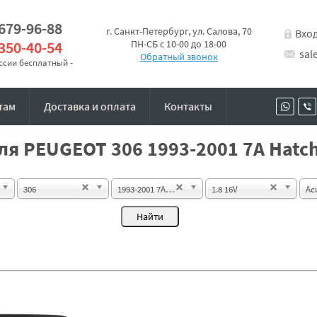
 679-96-88
г. Санкт-Петербург, ул. Салова, 70
Вхо
 350-40-54
ПН-СБ с 10-00 до 18-00
sal
Обратный звонок
оссии бесплатный -
там
Доставка и оплата
Контакты
я PEUGEOT 306 1993-2001 7A Hatch
306
1993-2001 7A Hatchback 3d
1.8 16V
Ac