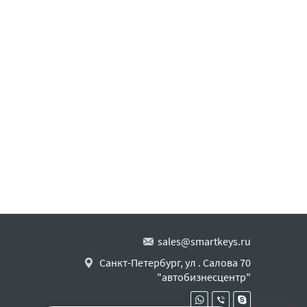
sales@smartkeys.ru
Санкт-Петербург, ул . Салова 70
"автобизнесцентр"