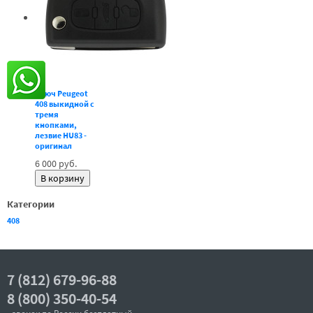
Ключ Peugeot
408 выкидной с
тремя
кнопками,
лезвие HU83 -
оригинал
6 000 руб.
Категории
408
7 (812) 679-96-88
8 (800) 350-40-54