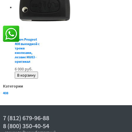
Ключ Peugeot
408 выкидной с
тремя
кнопками,
лезвие HU83 -
оригинал
6 000 руб.
Категории
408
7 (812) 679-96-88
8 (800) 350-40-54