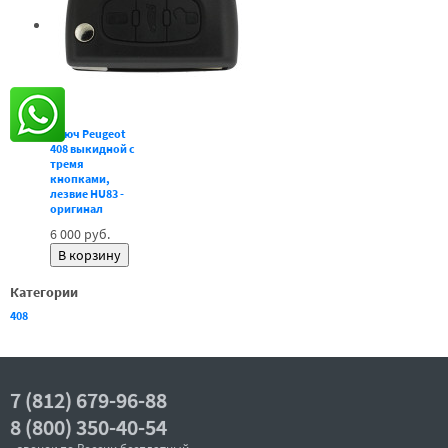
Ключ Peugeot
408 выкидной с
тремя
кнопками,
лезвие HU83 -
оригинал
6 000 руб.
Категории
408
7 (812) 679-96-88
8 (800) 350-40-54