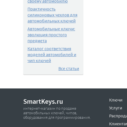
своему автомобилю
Практичность
силиконовых чехлов для
автомобильных ключей
Автомобильные ключи:
эволюция простого
предмета
Каталог соответствия
моделей автомобилей и
чип ключей
Все статьи
SmartKeys.ru
Ключи
Услуги
интернет-магазин по продаже
автомобильных ключей, чипов,
Распрод
оборудования для программирования.
Клиента