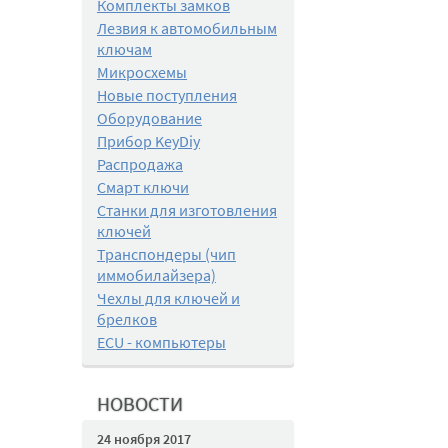
Комплекты замков
Лезвия к автомобильным
ключам
Микросхемы
Новые поступления
Оборудование
Прибор KeyDiy
Распродажа
Смарт ключи
Станки для изготовления
ключей
Транспондеры (чип
иммобилайзера)
Чехлы для ключей и
брелков
ECU - компьютеры
НОВОСТИ
24 ноября 2017