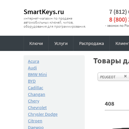
SmartKeys.ru
7 (812)
8 (800)
интернет-магазин по продаже
автомобильных ключей, чипов,
- звонок по Р
оборудования для программирования.
Ключи
Услуги
Распродажа
Клиен
Товары дл
Acura
Audi
BMW Mini
PEUGEOT
BYD
Cadillac
Changan
Chery
408
Chevrolet
Chrysler Dodge
Citroen
Daewoo