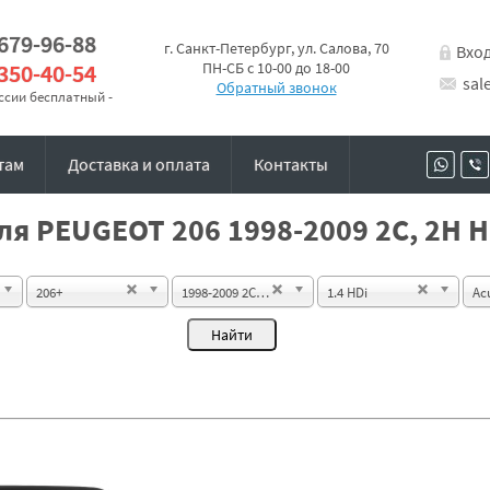
 679-96-88
г. Санкт-Петербург, ул. Салова, 70
Вхо
 350-40-54
ПН-СБ с 10-00 до 18-00
sal
Обратный звонок
оссии бесплатный -
там
Доставка и оплата
Контакты
я PEUGEOT 206 1998-2009 2C, 2H Ha
206+
1998-2009 2C, 2H Hatchback 3d
1.4 HDi
Ac