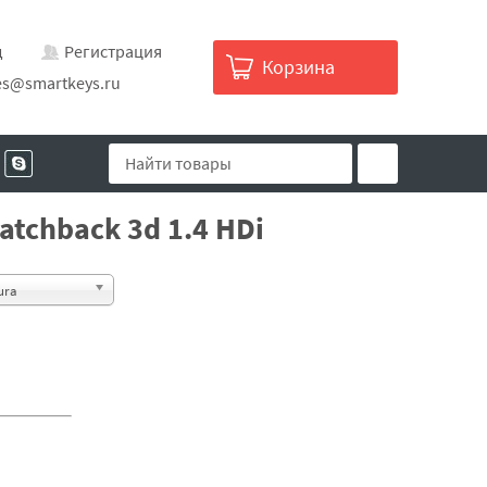
д
Регистрация
Корзина
es@smartkeys.ru
tchback 3d 1.4 HDi
ura