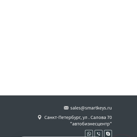
sales@smartkeys.ru
Санкт-Петербург, ул . Салова 70
"автобизнесцентр"