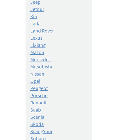
Jeep
Jetour
Kia
Lada
Land Rover
Lexus
LiXiang
Mazda
Mercedes
Mitsubishi
Nissan
Opel
Peugeot
Porsche
Renault
Saab
Scania
Skoda
SsangYong
Subaru