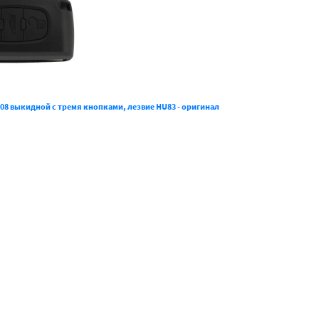
08 выкидной с тремя кнопками, лезвие HU83 - оригинал