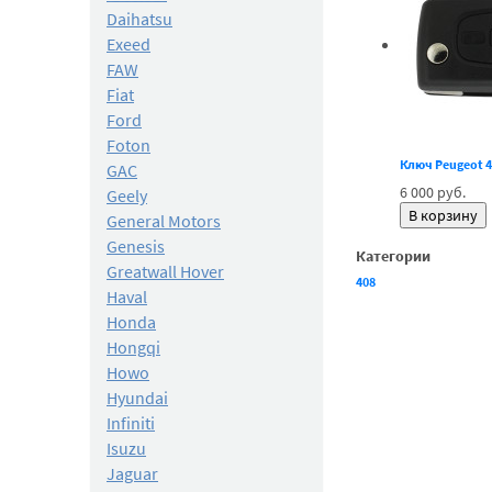
Daihatsu
Exeed
FAW
Fiat
Ford
Foton
Ключ Peugeot 4
GAC
6 000 руб.
Geely
General Motors
Genesis
Категории
Greatwall Hover
408
Haval
Honda
Hongqi
Howo
Hyundai
Infiniti
Isuzu
Jaguar