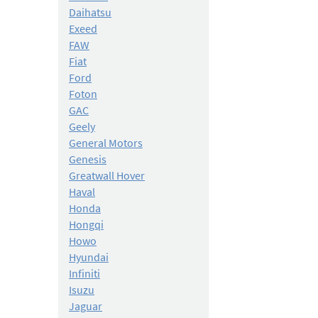
Daihatsu
Exeed
FAW
Fiat
Ford
Foton
GAC
Geely
General Motors
Genesis
Greatwall Hover
Haval
Honda
Hongqi
Howo
Hyundai
Infiniti
Isuzu
Jaguar