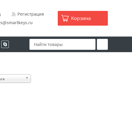
д
Регистрация
Корзина
es@smartkeys.ru
ura