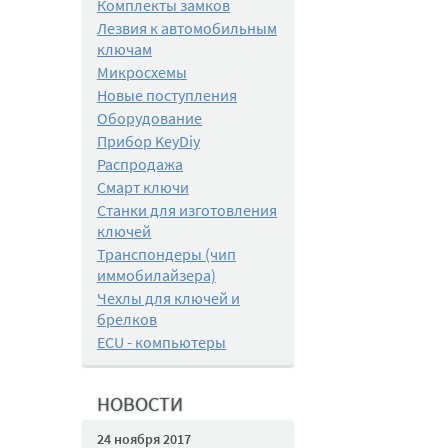
Комплекты замков
Лезвия к автомобильным
ключам
Микросхемы
Новые поступления
Оборудование
Прибор KeyDiy
Распродажа
Смарт ключи
Станки для изготовления
ключей
Транспондеры (чип
иммобилайзера)
Чехлы для ключей и
брелков
ECU - компьютеры
НОВОСТИ
24 ноября 2017