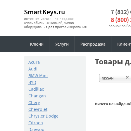
SmartKeys.ru
7 (812)
8 (800)
интернет-магазин по продаже
автомобильных ключей, чипов,
- звонок по Р
оборудования для программирования.
Ключи
Услуги
Распродажа
Клиен
Товары дл
Acura
Audi
BMW Mini
NISSAN
BYD
Cadillac
Changan
Chery
Ничего не найдено
Chevrolet
Chrysler Dodge
Citroen
Daewoo