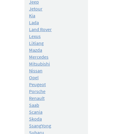
Jeep
Jetour
Kia
Lada
Land Rover
Lexus
LiXiang
Mazda
Mercedes
Mitsubishi
Nissan
Opel
Peugeot
Porsche
Renault
Saab
Scania
Skoda
SsangYong
Subaru