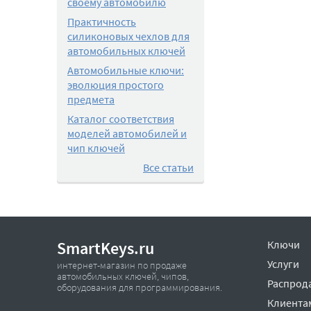
своему автомобилю
Практичность
силиконовых чехлов для
автомобильных ключей
Автомобильные ключи:
эволюция простого
предмета
Каталог соответствия
моделей автомобилей и
чип ключей
Все статьи
SmartKeys.ru
Ключи
Услуги
интернет-магазин по продаже
автомобильных ключей, чипов,
Распрод
оборудования для программирования.
Клиента