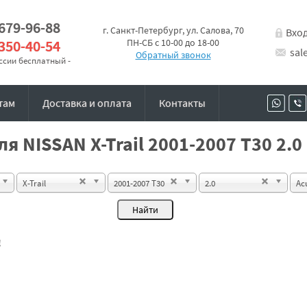
 679-96-88
г. Санкт-Петербург, ул. Салова, 70
Вхо
 350-40-54
ПН-СБ с 10-00 до 18-00
sal
Обратный звонок
оссии бесплатный -
там
Доставка и оплата
Контакты
я NISSAN X-Trail 2001-2007 T30 2.0
X-Trail
2001-2007 T30
2.0
Ac
!