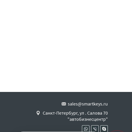
sales@smartkeys.ru
Санкт-Петербург, ул . Салова 70
"автобизнесцентр"