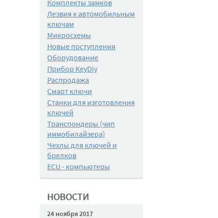
Комплекты замков
Лезвия к автомобильным
ключам
Микросхемы
Новые поступления
Оборудование
Прибор KeyDiy
Распродажа
Смарт ключи
Станки для изготовления
ключей
Транспондеры (чип
иммобилайзера)
Чехлы для ключей и
брелков
ECU - компьютеры
НОВОСТИ
24 ноября 2017