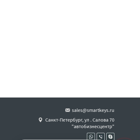
sales@smartkeys.ru
Санкт-Петербург, ул . Салова 70
"автобизнесцентр"