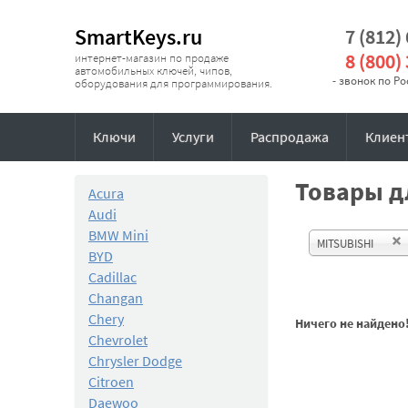
SmartKeys.ru
7 (812)
8 (800)
интернет-магазин по продаже
автомобильных ключей, чипов,
- звонок по Р
оборудования для программирования.
Ключи
Услуги
Распродажа
Клиен
Товары дл
Acura
Audi
BMW Mini
MITSUBISHI
BYD
Cadillac
Changan
Chery
Ничего не найдено
Chevrolet
Chrysler Dodge
Citroen
Daewoo