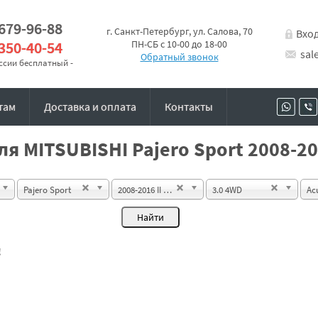
 679-96-88
г. Санкт-Петербург, ул. Салова, 70
Вхо
 350-40-54
ПН-СБ с 10-00 до 18-00
sal
Обратный звонок
оссии бесплатный -
там
Доставка и оплата
Контакты
я MITSUBISHI Pajero Sport 2008-20
Pajero Sport
2008-2016 II SUV
3.0 4WD
Ac
!