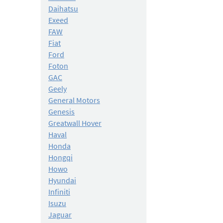
Daihatsu
Exeed
FAW
Fiat
Ford
Foton
GAC
Geely
General Motors
Genesis
Greatwall Hover
Haval
Honda
Hongqi
Howo
Hyundai
Infiniti
Isuzu
Jaguar