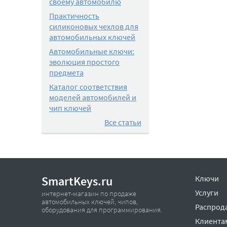
своему автомобилю
Практичность
силиконовых чехлов для
автомобильных ключей
Автомобильные ключи:
эволюция простого
предмета
Каталог соответствия
моделей автомобилей и
чип ключей
Все статьи
SmartKeys.ru
Ключи
Услуги
интернет-магазин по продаже
автомобильных ключей, чипов,
Распрод
оборудования для программирования.
Клиента