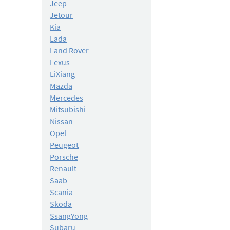
Jeep
Jetour
Kia
Lada
Land Rover
Lexus
LiXiang
Mazda
Mercedes
Mitsubishi
Nissan
Opel
Peugeot
Porsche
Renault
Saab
Scania
Skoda
SsangYong
Subaru