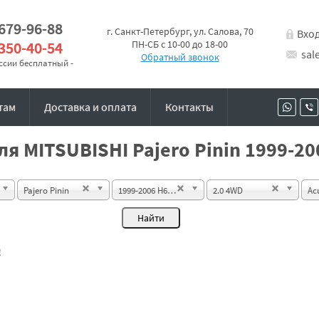
 679-96-88
г. Санкт-Петербург, ул. Салова, 70
Вхо
 350-40-54
ПН-СБ с 10-00 до 18-00
sal
Обратный звонок
оссии бесплатный -
там
Доставка и оплата
Контакты
я MITSUBISHI Pajero Pinin 1999-2
Pajero Pinin
1999-2006 H60W SUV 5d
2.0 4WD
Ac
!