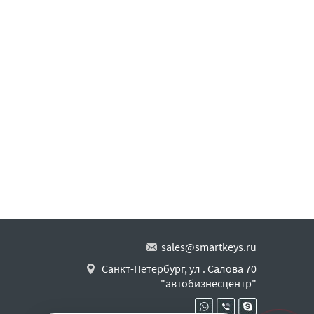
sales@smartkeys.ru
Санкт-Петербург, ул . Салова 70
"автобизнесцентр"