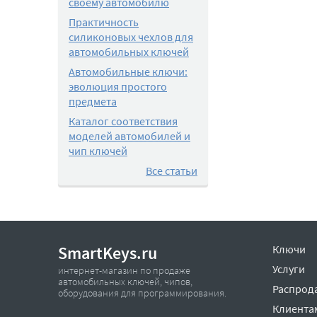
своему автомобилю
Практичность
силиконовых чехлов для
автомобильных ключей
Автомобильные ключи:
эволюция простого
предмета
Каталог соответствия
моделей автомобилей и
чип ключей
Все статьи
SmartKeys.ru
Ключи
Услуги
интернет-магазин по продаже
автомобильных ключей, чипов,
Распрод
оборудования для программирования.
Клиента