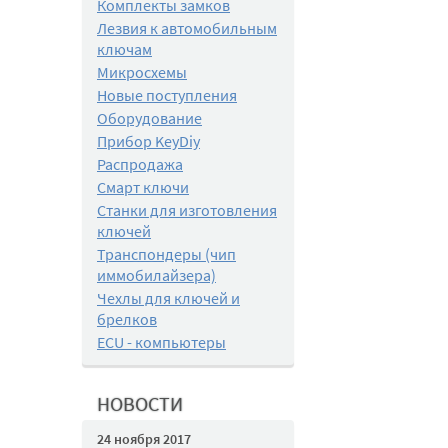
Комплекты замков
Лезвия к автомобильным
ключам
Микросхемы
Новые поступления
Оборудование
Прибор KeyDiy
Распродажа
Смарт ключи
Станки для изготовления
ключей
Транспондеры (чип
иммобилайзера)
Чехлы для ключей и
брелков
ECU - компьютеры
НОВОСТИ
24 ноября 2017