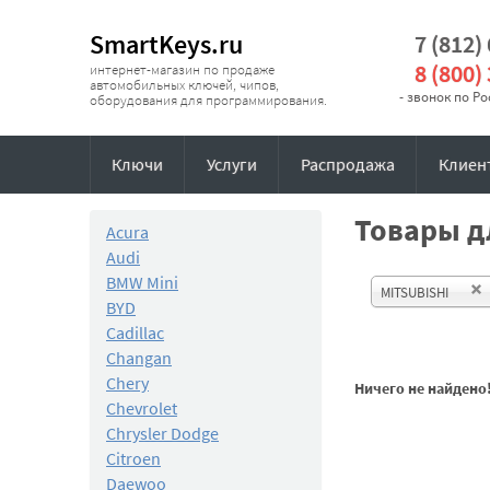
SmartKeys.ru
7 (812)
8 (800)
интернет-магазин по продаже
автомобильных ключей, чипов,
- звонок по Р
оборудования для программирования.
Ключи
Услуги
Распродажа
Клиен
Товары дл
Acura
Audi
BMW Mini
MITSUBISHI
BYD
Cadillac
Changan
Chery
Ничего не найдено
Chevrolet
Chrysler Dodge
Citroen
Daewoo