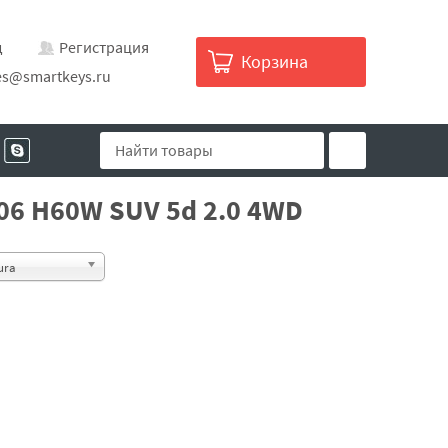
д
Регистрация
Корзина
es@smartkeys.ru
006 H60W SUV 5d 2.0 4WD
ura