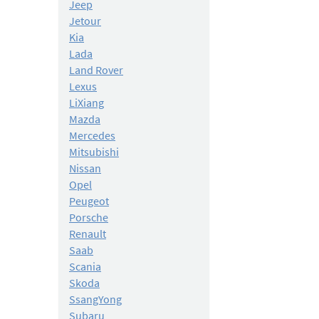
Jeep
Jetour
Kia
Lada
Land Rover
Lexus
LiXiang
Mazda
Mercedes
Mitsubishi
Nissan
Opel
Peugeot
Porsche
Renault
Saab
Scania
Skoda
SsangYong
Subaru