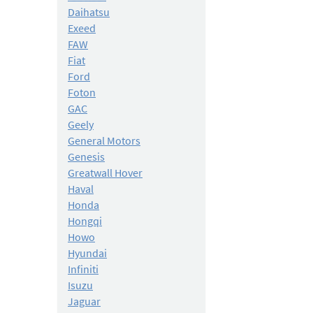
Daihatsu
Exeed
FAW
Fiat
Ford
Foton
GAC
Geely
General Motors
Genesis
Greatwall Hover
Haval
Honda
Hongqi
Howo
Hyundai
Infiniti
Isuzu
Jaguar