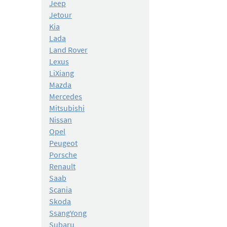
Jeep
Jetour
Kia
Lada
Land Rover
Lexus
LiXiang
Mazda
Mercedes
Mitsubishi
Nissan
Opel
Peugeot
Porsche
Renault
Saab
Scania
Skoda
SsangYong
Subaru