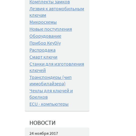
Комплекты замков
Лезвия к автомобильным
ключам
Микросхемы
Новые поступления
Оборудование
Прибор KeyDiy
Распродажа
Смарт ключи
Станки для изготовления
ключей
Транспондеры (чип
иммобилайзера)
Чехлы для ключей и
брелков
ECU - компьютеры
НОВОСТИ
24 ноября 2017