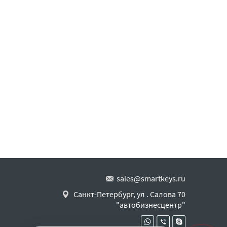
sales@smartkeys.ru
Санкт-Петербург, ул . Салова 70
"автобизнесцентр"