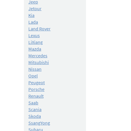
Jeep
Jetour
Kia
Lada
Land Rover
Lexus
LiXiang
Mazda
Mercedes
Mitsubishi
Nissan
Opel
Peugeot
Porsche
Renault
Saab
Scania
Skoda
SsangYong
Subaru