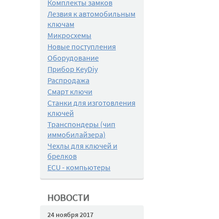
Комплекты замков
Лезвия к автомобильным
ключам
Микросхемы
Новые поступления
Оборудование
Прибор KeyDiy
Распродажа
Смарт ключи
Станки для изготовления
ключей
Транспондеры (чип
иммобилайзера)
Чехлы для ключей и
брелков
ECU - компьютеры
НОВОСТИ
24 ноября 2017