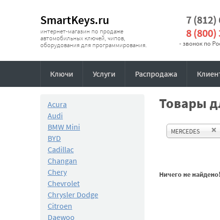
SmartKeys.ru
7 (812)
8 (800)
интернет-магазин по продаже
автомобильных ключей, чипов,
- звонок по Р
оборудования для программирования.
Ключи
Услуги
Распродажа
Клиен
Товары д
Acura
Audi
BMW Mini
MERCEDES
BYD
Cadillac
Changan
Chery
Ничего не найдено
Chevrolet
Chrysler Dodge
Citroen
Daewoo