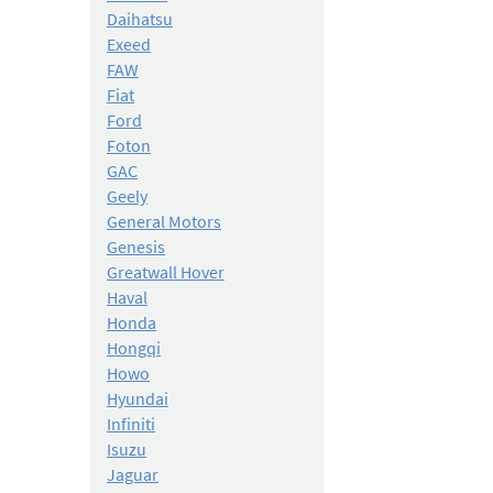
Daihatsu
Exeed
FAW
Fiat
Ford
Foton
GAC
Geely
General Motors
Genesis
Greatwall Hover
Haval
Honda
Hongqi
Howo
Hyundai
Infiniti
Isuzu
Jaguar