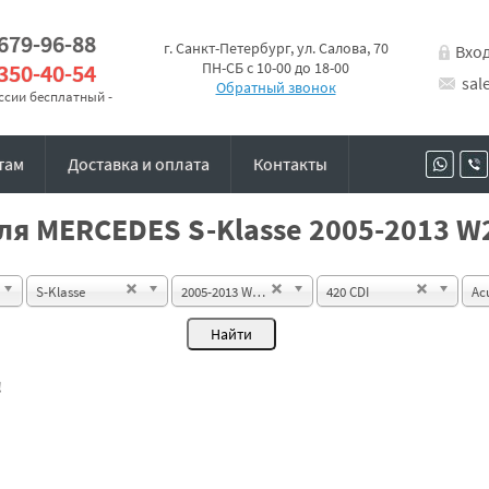
 679-96-88
г. Санкт-Петербург, ул. Салова, 70
Вхо
 350-40-54
ПН-СБ с 10-00 до 18-00
sal
Обратный звонок
оссии бесплатный -
там
Доставка и оплата
Контакты
ля MERCEDES S-Klasse 2005-2013 W2
S-Klasse
2005-2013 W221 Sedan
420 CDI
Ac
!