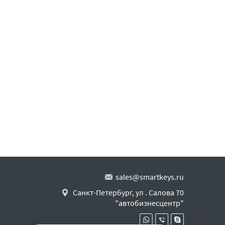
sales@smartkeys.ru
Санкт-Петербург, ул . Салова 70
"автобизнесцентр"