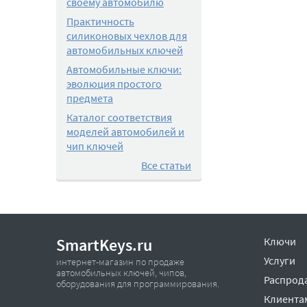
своему автомобилю
Практичность
силиконовых чехлов для
автомобильных ключей
Автомобильные ключи:
эволюция простого
предмета
Каталог соответствия
моделей автомобилей и
чип ключей
Все статьи
SmartKeys.ru
Ключи
Услуги
интернет-магазин по продаже
автомобильных ключей, чипов,
Распрод
оборудования для программирования.
Клиента