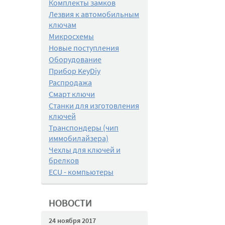
Комплекты замков
Лезвия к автомобильным
ключам
Микросхемы
Новые поступления
Оборудование
Прибор KeyDiy
Распродажа
Смарт ключи
Станки для изготовления
ключей
Транспондеры (чип
иммобилайзера)
Чехлы для ключей и
брелков
ECU - компьютеры
НОВОСТИ
24 ноября 2017