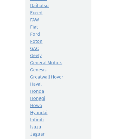
Daihatsu
Exeed
FAW
Fiat
Ford
Foton
GAC
Geely
General Motors
Genesis
Greatwall Hover
Haval
Honda
Hongqi
Howo
Hyundai
Infiniti
Isuzu
Jaguar