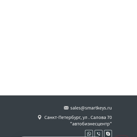
sales@smartkeys.ru
Санкт-Петербург, ул . Салова 70
"автобизнесцентр"