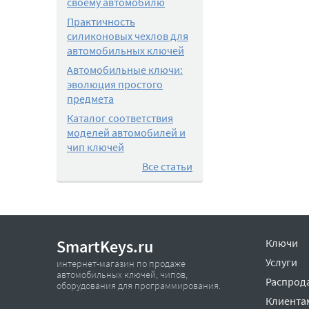
своему автомобилю
Практичность
силиконовых чехлов для
автомобильных ключей
Автомобильные ключи:
эволюция простого
предмета
Каталог соответствия
моделей автомобилей и
чип ключей
Все статьи
SmartKeys.ru
Ключи
Услуги
интернет-магазин по продаже
автомобильных ключей, чипов,
Распрод
оборудования для программирования.
Клиента