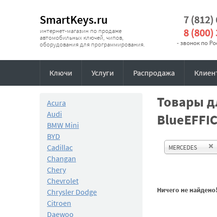
SmartKeys.ru
7 (812)
8 (800)
интернет-магазин по продаже
автомобильных ключей, чипов,
- звонок по Р
оборудования для программирования.
Ключи
Услуги
Распродажа
Клиен
Товары д
Acura
Audi
BlueEFFI
BMW Mini
BYD
Cadillac
MERCEDES
Changan
Chery
Chevrolet
Ничего не найдено
Chrysler Dodge
Citroen
Daewoo