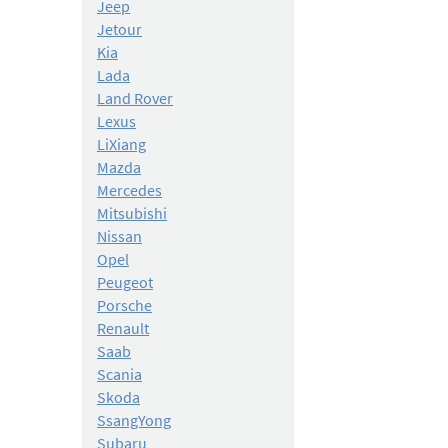
Jeep
Jetour
Kia
Lada
Land Rover
Lexus
LiXiang
Mazda
Mercedes
Mitsubishi
Nissan
Opel
Peugeot
Porsche
Renault
Saab
Scania
Skoda
SsangYong
Subaru