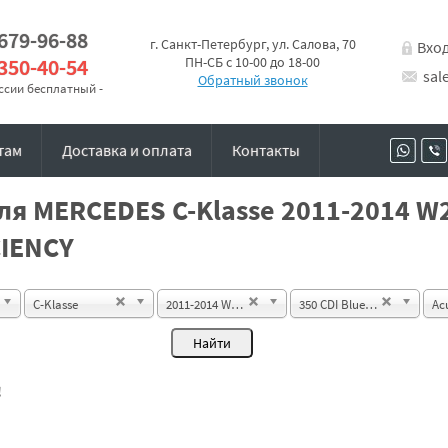
 679-96-88
г. Санкт-Петербург, ул. Салова, 70
Вхо
 350-40-54
ПН-СБ с 10-00 до 18-00
sal
Обратный звонок
оссии бесплатный -
там
Доставка и оплата
Контакты
ля MERCEDES C-Klasse 2011-2014 W2
CIENCY
C-Klasse
2011-2014 W204 Sedan
350 CDI BlueEFFICIENCY
Ac
!