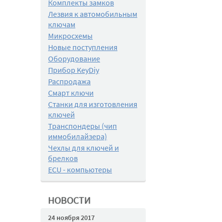
Комплекты замков
Лезвия к автомобильным
ключам
Микросхемы
Новые поступления
Оборудование
Прибор KeyDiy
Распродажа
Смарт ключи
Станки для изготовления
ключей
Транспондеры (чип
иммобилайзера)
Чехлы для ключей и
брелков
ECU - компьютеры
НОВОСТИ
24 ноября 2017