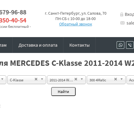
 679-96-88
г. Санкт-Петербург, ул. Салова, 70
Вхо
 350-40-54
ПН-СБ с 10-00 до 18-00
sal
Обратный звонок
оссии бесплатный -
там
Доставка и оплата
Контакты
ля MERCEDES C-Klasse 2011-2014 W2
C-Klasse
2011-2014 W204 Sedan
300 4Matic
Ac
!