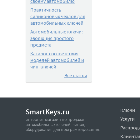
своему автомобилю
Практичность
силиконовых чехлов для
автомобильных ключей
Автомобильные ключи:
эволюция простого
предмета
Каталог соответствия
моделей автомобилей и
чип ключей
Все статьи
SmartKeys.ru
Ключи
Услуги
интернет-магазин по продаже
автомобильных ключей, чипов,
Распрод
оборудования для программирования.
Клиента