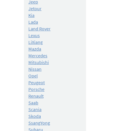
Jeep
Jetour
Kia
Lada
Land Rover
Lexus
LiXiang
Mazda
Mercedes
Mitsubishi
Nissan
Opel
Peugeot
Porsche
Renault
Saab
Scania
Skoda
SsangYong
Subaru