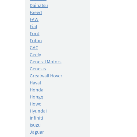
Daihatsu
Exeed
FAW
Fiat
Ford
Foton
GAC
Geely
General Motors
Genesis
Greatwall Hover
Haval
Honda
Hongqi
Howo
Hyundai
Infiniti
Isuzu
Jaguar