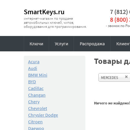
SmartKeys.ru
7 (812)
8 (800)
интернет-магазин по продаже
автомобильных ключей, чипов,
- звонок по Р
оборудования для программирования.
Ключи
Услуги
Распродажа
Клиен
Товары д
Acura
Audi
BMW Mini
MERCEDES
BYD
Cadillac
Changan
Chery
Ничего не найдено
Chevrolet
Chrysler Dodge
Citroen
Daewoo