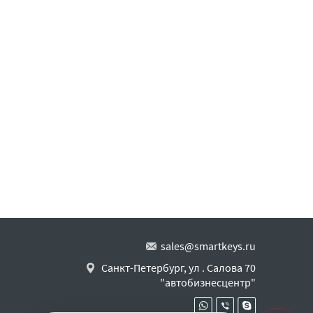
sales@smartkeys.ru
Санкт-Петербург, ул . Салова 70
"автобизнесцентр"