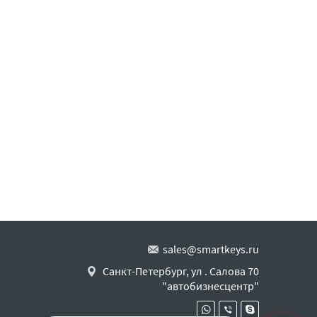
sales@smartkeys.ru
Санкт-Петербург, ул . Салова 70
"автобизнесцентр"