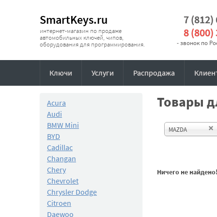
SmartKeys.ru
7 (812)
8 (800)
интернет-магазин по продаже
автомобильных ключей, чипов,
- звонок по Р
оборудования для программирования.
Ключи
Услуги
Распродажа
Клиен
Товары дл
Acura
Audi
BMW Mini
MAZDA
BYD
Cadillac
Changan
Chery
Ничего не найдено
Chevrolet
Chrysler Dodge
Citroen
Daewoo