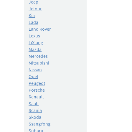
Jeep
Jetour
Kia
Lada
Land Rover
Lexus
LiXiang
Mazda
Mercedes
Mitsubishi
Nissan
Opel
Peugeot
Porsche
Renault
Saab
Scania
Skoda
SsangYong
Subaru