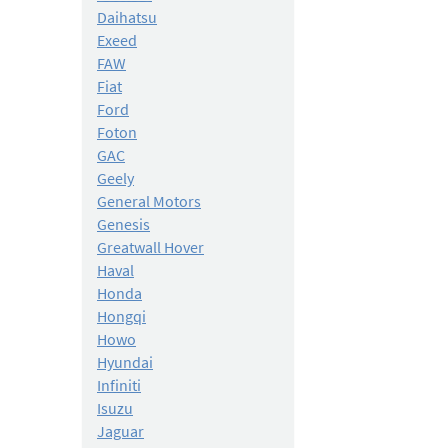
Daihatsu
Exeed
FAW
Fiat
Ford
Foton
GAC
Geely
General Motors
Genesis
Greatwall Hover
Haval
Honda
Hongqi
Howo
Hyundai
Infiniti
Isuzu
Jaguar