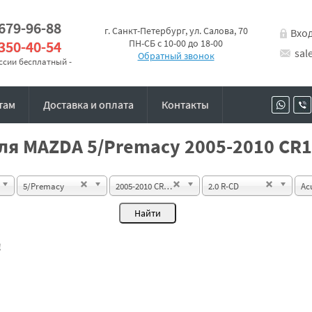
 679-96-88
г. Санкт-Петербург, ул. Салова, 70
Вхо
 350-40-54
ПН-СБ с 10-00 до 18-00
sal
Обратный звонок
оссии бесплатный -
там
Доставка и оплата
Контакты
я MAZDA 5/Premacy 2005-2010 CR1 
5/Premacy
2005-2010 CR1 Minivan
2.0 R-CD
Ac
!