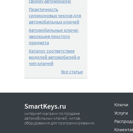
своему автомобилю
Практичность
силиконовых чехлов для
автомобильных ключей
Автомобильные ключи:
эволюция простого
предмета
Каталог соответствия
моделей автомобилей и
чип ключей
Все статьи
SmartKeys.ru
Ключи
Услуги
интернет-магазин по продаже
автомобильных ключей, чипов,
Распрод
оборудования для программирования.
Клиента