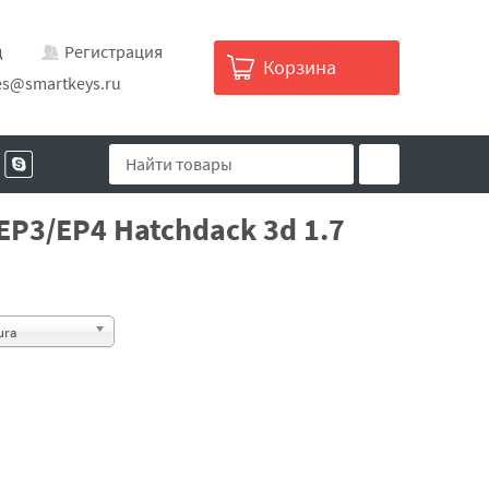
д
Регистрация
Корзина
es@smartkeys.ru
EP3/EP4 Hatchdack 3d 1.7
ura