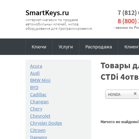
SmartKeys.ru
7 (812)
8 (800)
интернет-магазин по продаже
автомобильных ключей, чипов,
- звонок по Р
оборудования для программирования.
Ключи
Услуги
Распродажа
Клиен
Товары дл
Acura
Audi
CTDi 4отв
BMW Mini
BYD
Cadillac
HONDA
Changan
Chery
Chevrolet
Ничего не найдено
Chrysler Dodge
Citroen
Daewoo