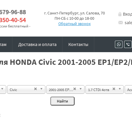
 679-96-88
г. Санкт-Петербург, ул. Салова, 70
Вхо
 350-40-54
ПН-СБ с 10-00 до 18-00
sal
Обратный звонок
оссии бесплатный -
там
Доставка и оплата
Контакты
я HONDA Civic 2001-2005 EP1/EP2/
Civic
2001-2005 EP1/EP2/EP3/EP4 Hatchdack 3d
1.7 CTDi 4отв
Ac
!