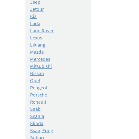
Jeep
Jetour
Kia
Lada
Land Rover
Lexus
LiXiang
Mazda
Mercedes
Mitsubishi
Nissan
Opel
Peugeot
Porsche
Renault
Saab
Scania
Skoda
SsangYong
Subaru