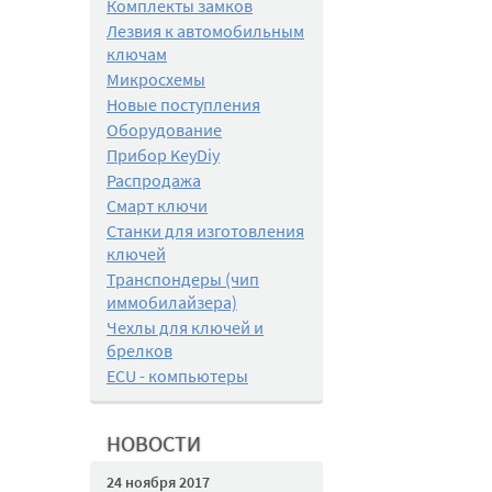
Комплекты замков
Лезвия к автомобильным
ключам
Микросхемы
Новые поступления
Оборудование
Прибор KeyDiy
Распродажа
Смарт ключи
Станки для изготовления
ключей
Транспондеры (чип
иммобилайзера)
Чехлы для ключей и
брелков
ECU - компьютеры
НОВОСТИ
24 ноября 2017