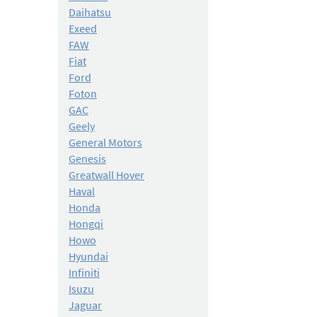
Daihatsu
Exeed
FAW
Fiat
Ford
Foton
GAC
Geely
General Motors
Genesis
Greatwall Hover
Haval
Honda
Hongqi
Howo
Hyundai
Infiniti
Isuzu
Jaguar