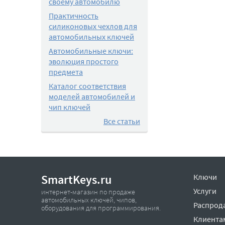
своему автомобилю
Практичность
силиконовых чехлов для
автомобильных ключей
Автомобильные ключи:
эволюция простого
предмета
Каталог соответствия
моделей автомобилей и
чип ключей
Все статьи
SmartKeys.ru
Ключи
Услуги
интернет-магазин по продаже
автомобильных ключей, чипов,
Распрод
оборудования для программирования.
Клиента