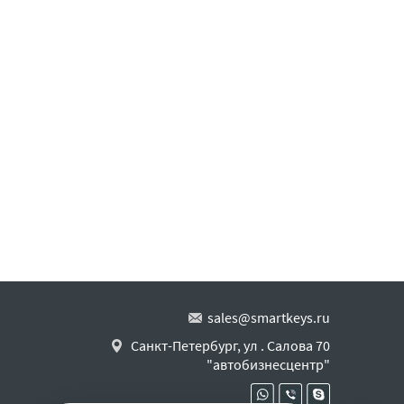
sales@smartkeys.ru
Санкт-Петербург, ул . Салова 70
"автобизнесцентр"