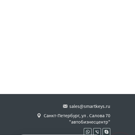
sales@smartkeys.ru
Санкт-Петербург, ул . Салова 70
"автобизнесцентр"