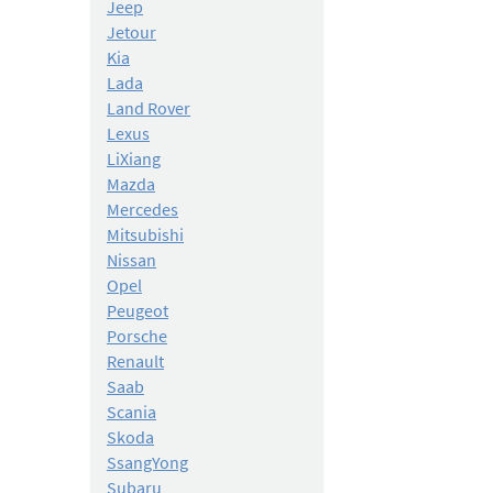
Jeep
Jetour
Kia
Lada
Land Rover
Lexus
LiXiang
Mazda
Mercedes
Mitsubishi
Nissan
Opel
Peugeot
Porsche
Renault
Saab
Scania
Skoda
SsangYong
Subaru