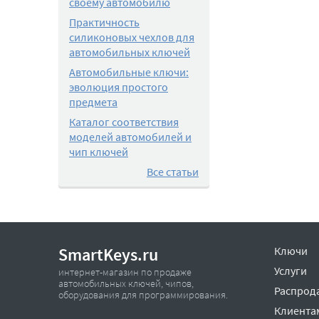
своему автомобилю
Практичность
силиконовых чехлов для
автомобильных ключей
Автомобильные ключи:
эволюция простого
предмета
Каталог соответствия
моделей автомобилей и
чип ключей
Все статьи
SmartKeys.ru
Ключи
Услуги
интернет-магазин по продаже
автомобильных ключей, чипов,
Распрод
оборудования для программирования.
Клиента