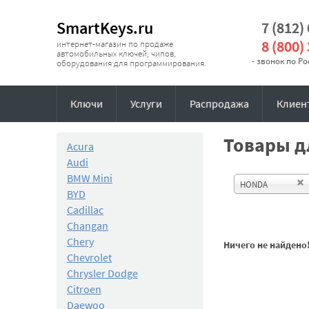
SmartKeys.ru
7 (812)
8 (800)
интернет-магазин по продаже
автомобильных ключей, чипов,
- звонок по Р
оборудования для программирования.
Ключи
Услуги
Распродажа
Клиен
Товары д
Acura
Audi
BMW Mini
HONDA
BYD
Cadillac
Changan
Chery
Ничего не найдено
Chevrolet
Chrysler Dodge
Citroen
Daewoo