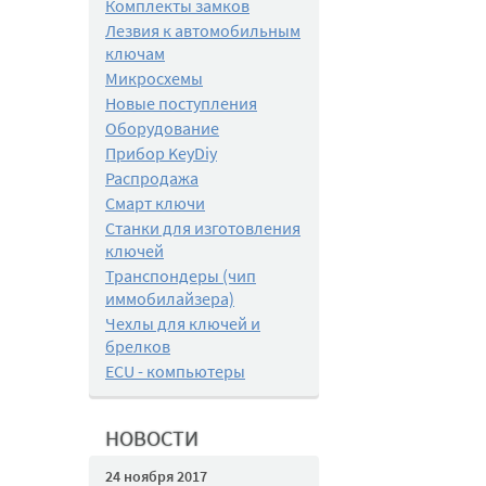
Комплекты замков
Лезвия к автомобильным
ключам
Микросхемы
Новые поступления
Оборудование
Прибор KeyDiy
Распродажа
Смарт ключи
Станки для изготовления
ключей
Транспондеры (чип
иммобилайзера)
Чехлы для ключей и
брелков
ECU - компьютеры
НОВОСТИ
24 ноября 2017