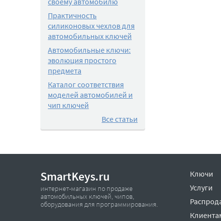
своему автомобилю
Практичность
силиконовых чехлов для
автомобильных ключей
Автомобильные ключи:
эволюция простого
предмета
Каталог соответствия
моделей автомобилей и
чип ключей
Все статьи
SmartKeys.ru
Ключи
Услуги
интернет-магазин по продаже
автомобильных ключей, чипов,
Распрод
оборудования для программирования.
Клиента