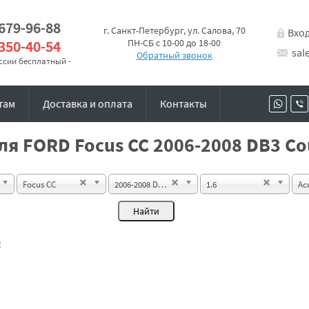
 679-96-88
г. Санкт-Петербург, ул. Салова, 70
Вхо
 350-40-54
ПН-СБ с 10-00 до 18-00
sal
Обратный звонок
оссии бесплатный -
там
Доставка и оплата
Контакты
я FORD Focus CC 2006-2008 DB3 Co
Focus CC
2006-2008 DB3 Coupe-Cabrio
1.6
Ac
!