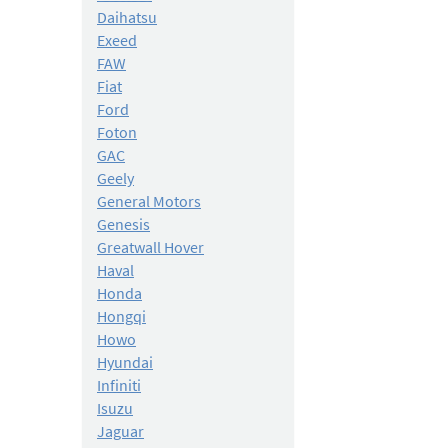
Daihatsu
Exeed
FAW
Fiat
Ford
Foton
GAC
Geely
General Motors
Genesis
Greatwall Hover
Haval
Honda
Hongqi
Howo
Hyundai
Infiniti
Isuzu
Jaguar