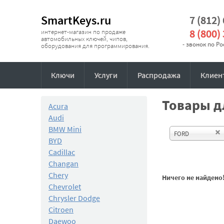
SmartKeys.ru
7 (812)
8 (800)
интернет-магазин по продаже
автомобильных ключей, чипов,
- звонок по Р
оборудования для программирования.
Ключи
Услуги
Распродажа
Клиен
Товары дл
Acura
Audi
BMW Mini
FORD
BYD
Cadillac
Changan
Chery
Ничего не найдено
Chevrolet
Chrysler Dodge
Citroen
Daewoo