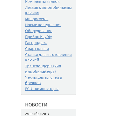
Комплекты замков
Лезвия к автомобильным
ключам
Микросхемы
Новые поступления
Оборудование
Прибор KeyDiy
Распродажа
Смарт ключи
Станки для изготовления
ключей
Транспондеры (чип
иммобилайзера)
Чехлы для ключей и
брелков
ECU - компьютеры
НОВОСТИ
24 ноября 2017