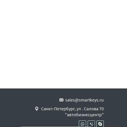
sales@smartkeys.ru
Санкт-Петербург, ул . Салова 70
"автобизнесцентр"