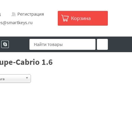
д
Регистрация
Корзина
es@smartkeys.ru
upe-Cabrio 1.6
ura