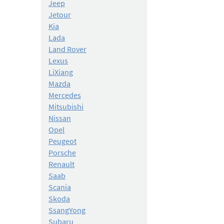
Jeep
Jetour
Kia
Lada
Land Rover
Lexus
LiXiang
Mazda
Mercedes
Mitsubishi
Nissan
Opel
Peugeot
Porsche
Renault
Saab
Scania
Skoda
SsangYong
Subaru