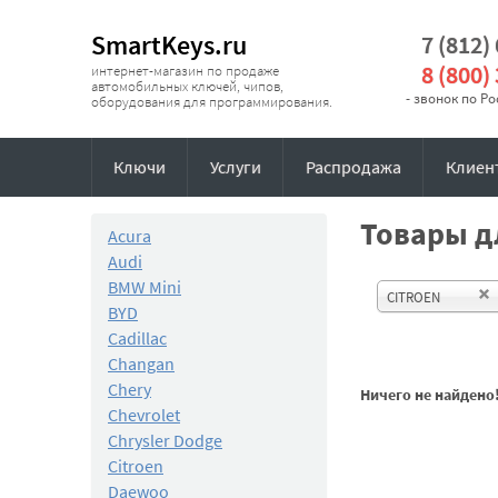
SmartKeys.ru
7 (812)
8 (800)
интернет-магазин по продаже
автомобильных ключей, чипов,
- звонок по Р
оборудования для программирования.
Ключи
Услуги
Распродажа
Клиен
Товары дл
Acura
Audi
BMW Mini
CITROEN
BYD
Cadillac
Changan
Chery
Ничего не найдено
Chevrolet
Chrysler Dodge
Citroen
Daewoo