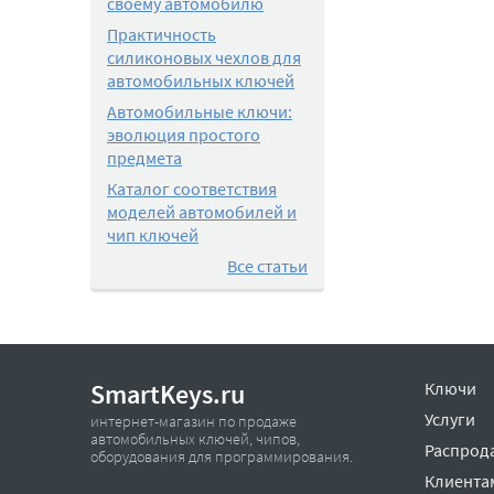
своему автомобилю
Практичность
силиконовых чехлов для
автомобильных ключей
Автомобильные ключи:
эволюция простого
предмета
Каталог соответствия
моделей автомобилей и
чип ключей
Все статьи
SmartKeys.ru
Ключи
Услуги
интернет-магазин по продаже
автомобильных ключей, чипов,
Распрод
оборудования для программирования.
Клиента