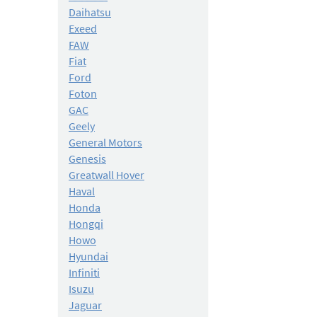
Daihatsu
Exeed
FAW
Fiat
Ford
Foton
GAC
Geely
General Motors
Genesis
Greatwall Hover
Haval
Honda
Hongqi
Howo
Hyundai
Infiniti
Isuzu
Jaguar