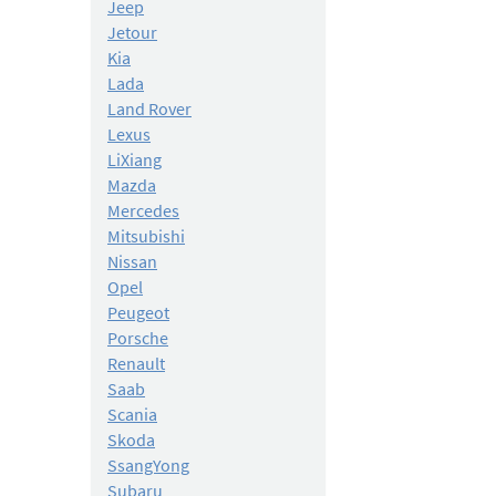
Jeep
Jetour
Kia
Lada
Land Rover
Lexus
LiXiang
Mazda
Mercedes
Mitsubishi
Nissan
Opel
Peugeot
Porsche
Renault
Saab
Scania
Skoda
SsangYong
Subaru