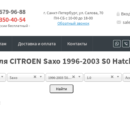
 679-96-88
г. Санкт-Петербург, ул. Салова, 70
Вхо
 350-40-54
ПН-СБ с 10-00 до 18-00
sal
Обратный звонок
оссии бесплатный -
там
Доставка и оплата
Контакты
я CITROEN Saxo 1996-2003 S0 Hatc
Saxo
1996-2003 S0 Hatchback 3d
1.0
Ac
!