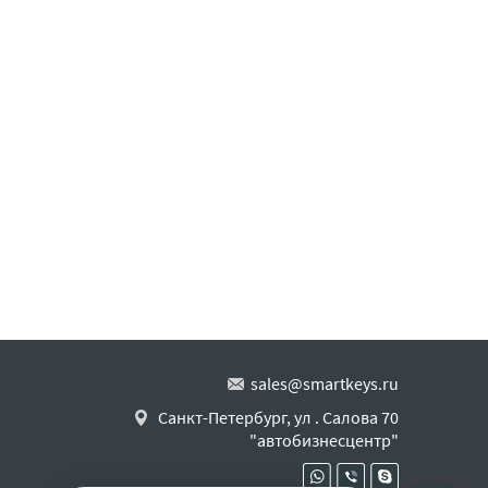
sales@smartkeys.ru
Санкт-Петербург, ул . Салова 70
"автобизнесцентр"