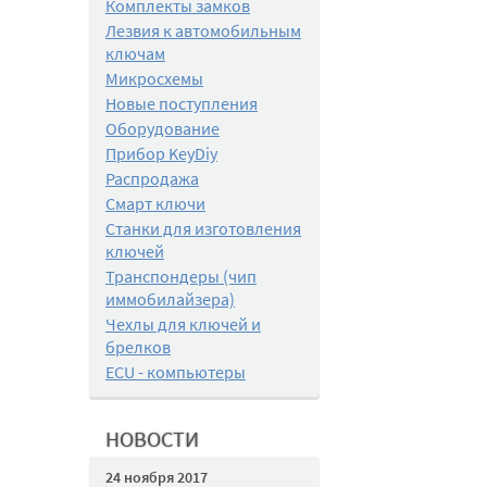
Комплекты замков
Лезвия к автомобильным
ключам
Микросхемы
Новые поступления
Оборудование
Прибор KeyDiy
Распродажа
Смарт ключи
Станки для изготовления
ключей
Транспондеры (чип
иммобилайзера)
Чехлы для ключей и
брелков
ECU - компьютеры
НОВОСТИ
24 ноября 2017