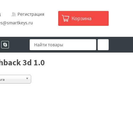
д
Регистрация
Корзина
es@smartkeys.ru
hback 3d 1.0
ura