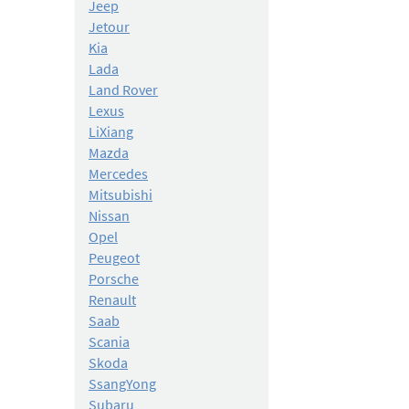
Jeep
Jetour
Kia
Lada
Land Rover
Lexus
LiXiang
Mazda
Mercedes
Mitsubishi
Nissan
Opel
Peugeot
Porsche
Renault
Saab
Scania
Skoda
SsangYong
Subaru