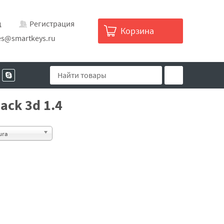
д
Регистрация
Корзина
es@smartkeys.ru
ack 3d 1.4
ura