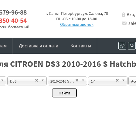
 679-96-88
г. Санкт-Петербург, ул. Салова, 70
Вхо
 350-40-54
ПН-СБ с 10-00 до 18-00
sal
Обратный звонок
оссии бесплатный -
там
Доставка и оплата
Контакты
я CITROEN DS3 2010-2016 S Hatchb
DS3
2010-2016 S Hatchback 3d
1.4
Ac
!