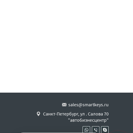
sales@smartkeys.ru
Санкт-Петербург, ул . Салова 70
"автобизнесцентр"