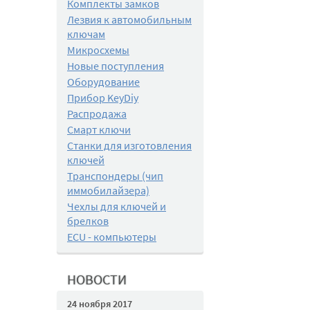
Комплекты замков
Лезвия к автомобильным
ключам
Микросхемы
Новые поступления
Оборудование
Прибор KeyDiy
Распродажа
Смарт ключи
Станки для изготовления
ключей
Транспондеры (чип
иммобилайзера)
Чехлы для ключей и
брелков
ECU - компьютеры
НОВОСТИ
24 ноября 2017