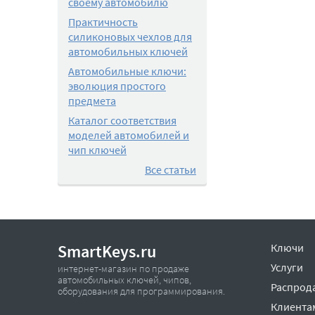
своему автомобилю
Практичность
силиконовых чехлов для
автомобильных ключей
Автомобильные ключи:
эволюция простого
предмета
Каталог соответствия
моделей автомобилей и
чип ключей
Все статьи
SmartKeys.ru
Ключи
Услуги
интернет-магазин по продаже
автомобильных ключей, чипов,
Распрод
оборудования для программирования.
Клиента