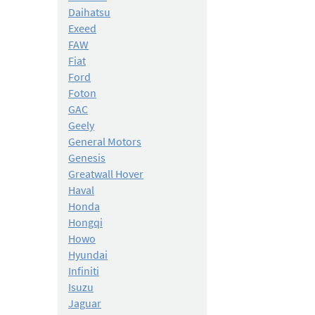
Daihatsu
Exeed
FAW
Fiat
Ford
Foton
GAC
Geely
General Motors
Genesis
Greatwall Hover
Haval
Honda
Hongqi
Howo
Hyundai
Infiniti
Isuzu
Jaguar