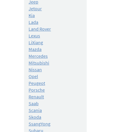
Jeep
Jetour
Kia
Lada
Land Rover
Lexus
LiXiang
Mazda
Mercedes
Mitsubishi
Nissan
Opel
Peugeot
Porsche
Renault
Saab
Scania
Skoda
SsangYong
Subaru