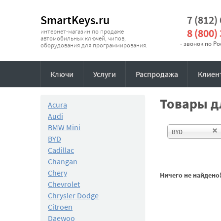
SmartKeys.ru
7 (812)
8 (800)
интернет-магазин по продаже
автомобильных ключей, чипов,
- звонок по Р
оборудования для программирования.
Ключи
Услуги
Распродажа
Клиен
Товары дл
Acura
Audi
BMW Mini
BYD
BYD
Cadillac
Changan
Chery
Ничего не найдено
Chevrolet
Chrysler Dodge
Citroen
Daewoo