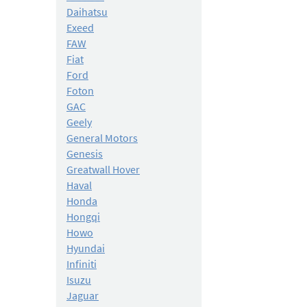
Daihatsu
Exeed
FAW
Fiat
Ford
Foton
GAC
Geely
General Motors
Genesis
Greatwall Hover
Haval
Honda
Hongqi
Howo
Hyundai
Infiniti
Isuzu
Jaguar