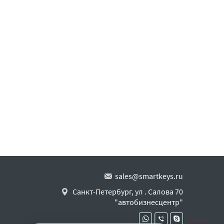
sales@smartkeys.ru
Санкт-Петербург, ул . Салова 70
"автобизнесцентр"