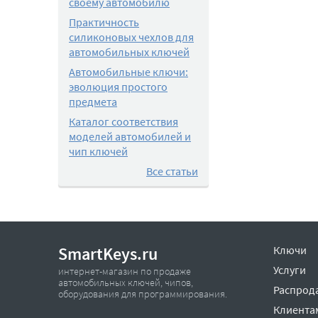
своему автомобилю
Практичность
силиконовых чехлов для
автомобильных ключей
Автомобильные ключи:
эволюция простого
предмета
Каталог соответствия
моделей автомобилей и
чип ключей
Все статьи
SmartKeys.ru
Ключи
Услуги
интернет-магазин по продаже
автомобильных ключей, чипов,
Распрод
оборудования для программирования.
Клиента