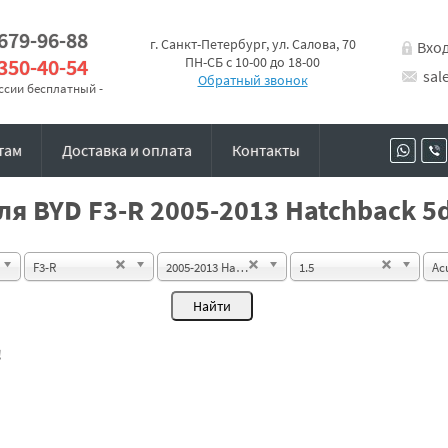
 679-96-88
г. Санкт-Петербург, ул. Салова, 70
Вхо
 350-40-54
ПН-СБ с 10-00 до 18-00
sal
Обратный звонок
оссии бесплатный -
там
Доставка и оплата
Контакты
я BYD F3-R 2005-2013 Hatchback 5d
F3-R
2005-2013 Hatchback 5d
1.5
Ac
!