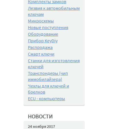
Комплекты замков
Лезвия к автомобильным
ключам
Микросхемы
Новые поступления
Оборудование
Прибор KeyDiy
Распродажа
Смарт ключи
Станки для изготовления
ключей
Транспондеры (чип
иммобилайзера)
Чехлы для ключей и
брелков
ECU - компьютеры
НОВОСТИ
24 ноября 2017