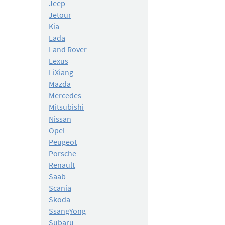
Jeep
Jetour
Kia
Lada
Land Rover
Lexus
LiXiang
Mazda
Mercedes
Mitsubishi
Nissan
Opel
Peugeot
Porsche
Renault
Saab
Scania
Skoda
SsangYong
Subaru