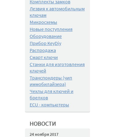
Комплекты замков
Лезвия к автомобильным
ключам
Микросхемы
Новые поступления
Оборудование
Прибор KeyDiy
Распродажа
Смарт ключи
Станки для изготовления
ключей
Транспондеры (чип
иммобилайзера)
Чехлы для ключей и
брелков
ECU - компьютеры
НОВОСТИ
24 ноября 2017