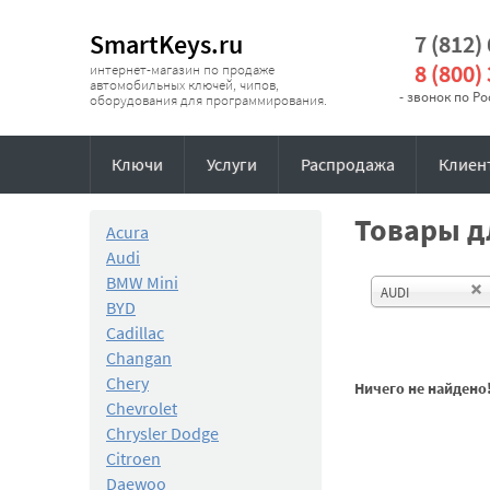
SmartKeys.ru
7 (812)
8 (800)
интернет-магазин по продаже
автомобильных ключей, чипов,
- звонок по Р
оборудования для программирования.
Ключи
Услуги
Распродажа
Клиен
Товары дл
Acura
Audi
BMW Mini
AUDI
BYD
Cadillac
Changan
Chery
Ничего не найдено
Chevrolet
Chrysler Dodge
Citroen
Daewoo