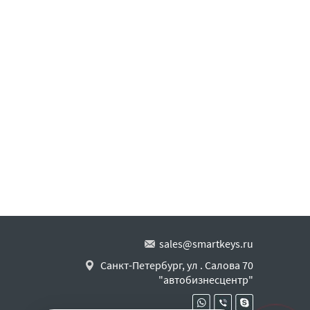
sales@smartkeys.ru
Санкт-Петербург, ул . Салова 70
"автобизнесцентр"