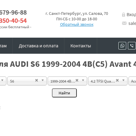
 679-96-88
г. Санкт-Петербург, ул. Салова, 70
Вхо
 350-40-54
ПН-СБ с 10-00 до 18-00
sal
Обратный звонок
оссии бесплатный -
там
Доставка и оплата
Контакты
я AUDI S6 1999-2004 4B(C5) Avant 4
S6
1999-2004 4B(C5) Avant
4.2 TFSI Quattro
Ac
!