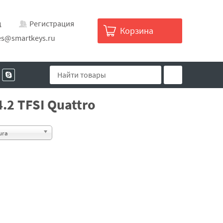
д
Регистрация
Корзина
es@smartkeys.ru
.2 TFSI Quattro
ura