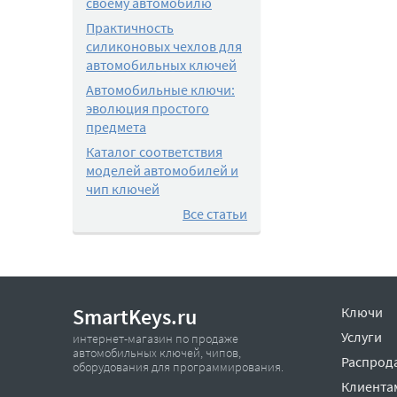
своему автомобилю
Практичность
силиконовых чехлов для
автомобильных ключей
Автомобильные ключи:
эволюция простого
предмета
Каталог соответствия
моделей автомобилей и
чип ключей
Все статьи
SmartKeys.ru
Ключи
Услуги
интернет-магазин по продаже
автомобильных ключей, чипов,
Распрод
оборудования для программирования.
Клиента