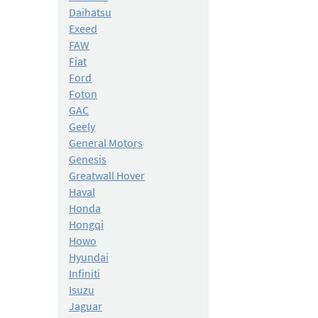
Daihatsu
Exeed
FAW
Fiat
Ford
Foton
GAC
Geely
General Motors
Genesis
Greatwall Hover
Haval
Honda
Hongqi
Howo
Hyundai
Infiniti
Isuzu
Jaguar