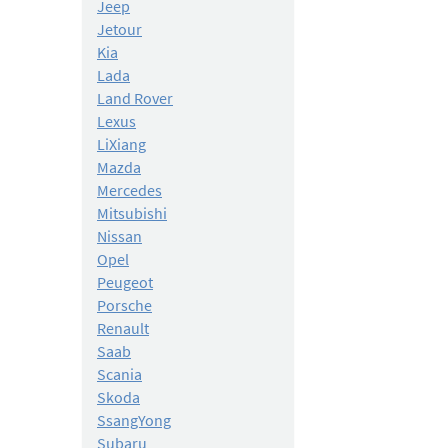
Jeep
Jetour
Kia
Lada
Land Rover
Lexus
LiXiang
Mazda
Mercedes
Mitsubishi
Nissan
Opel
Peugeot
Porsche
Renault
Saab
Scania
Skoda
SsangYong
Subaru