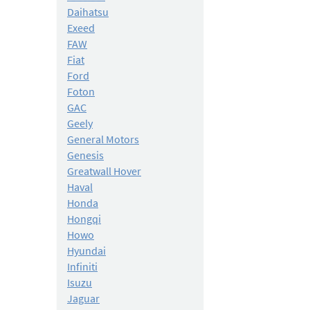
Daihatsu
Exeed
FAW
Fiat
Ford
Foton
GAC
Geely
General Motors
Genesis
Greatwall Hover
Haval
Honda
Hongqi
Howo
Hyundai
Infiniti
Isuzu
Jaguar