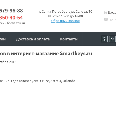
 679-96-88
г. Санкт-Петербург, ул. Салова, 70
Вхо
 350-40-54
ПН-СБ с 10-00 до 18-00
sal
Обратный звонок
оссии бесплатный -
там
Доставка и оплата
Контакты
ов в интернет-магазине Smartkeys.ru
тября 2013
 чипы для автозапуска Cruze, Astra J, Orlando