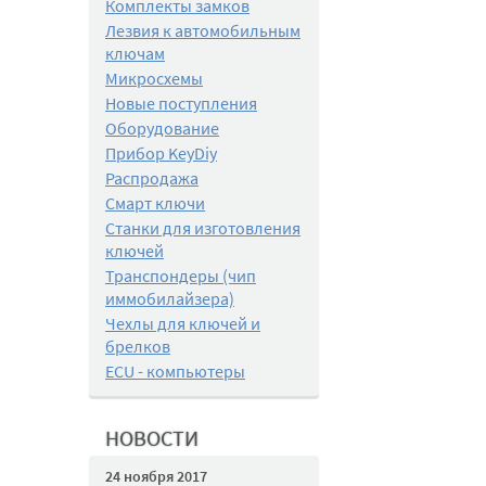
Комплекты замков
Лезвия к автомобильным
ключам
Микросхемы
Новые поступления
Оборудование
Прибор KeyDiy
Распродажа
Смарт ключи
Станки для изготовления
ключей
Транспондеры (чип
иммобилайзера)
Чехлы для ключей и
брелков
ECU - компьютеры
НОВОСТИ
24 ноября 2017