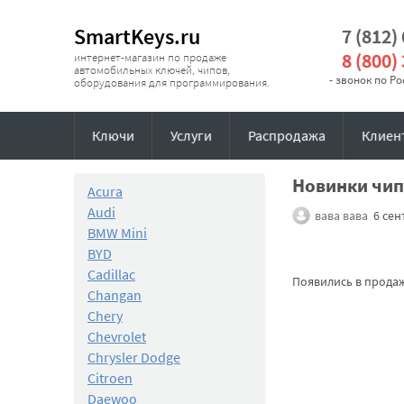
SmartKeys.ru
7 (812)
8 (800)
интернет-магазин по продаже
автомобильных ключей, чипов,
- звонок по Р
оборудования для программирования.
Ключи
Услуги
Распродажа
Клиен
Новинки чип
Acura
Audi
вава вава
6 сен
BMW Mini
BYD
Cadillac
Появились в продаже
Changan
Chery
Chevrolet
Chrysler Dodge
Citroen
Daewoo